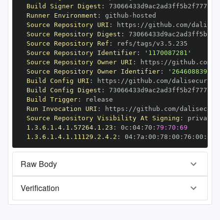
Build Signer Digest
:
Runner Environment
:
 github
-
Source Repository URI
:
 https
:
Source Repository Digest
:
Source Repository Ref
:
Source Repository Identifier
:
'1170087281'
Source Repository Owner URI
:
 https
:
Source Repository Owner Identifier
:
'264608839'
Build Config URI
:
 https
:
Build Config Digest
:
Build Trigger
:
Run Invocation URI
:
 https
:
Source Repository Visibility At Signing
:
1.3.6.1.4.1.57264.1.23
:
 0c
:
04
:
70
:
79:70:69
1.3.6.1.4.1.11129.2.4.2
:
 04
:
7a
:
00
:
78
:
00
:
76
:
00
:
dd
:
Raw Body
Verification