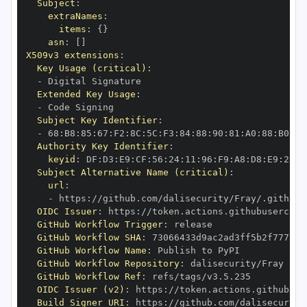
Subject
:
extraNames
:
items
:
{
}
asn
:
[
]
X509v3 extensions
:
Key Usage (critical)
:
-
Extended Key Usage
:
-
Subject Key Identifier
:
-
 68
:
B8
:
85
:
67
:
F2
:
8C
:
5C
:
F3
:
84
:
88
:
90
:
81
:
A0
:
88
:
B0
:
F0
Authority Key Identifier
:
keyid
:
 DF
:
D3
:
E9
:
CF
:
56
:
24
:
11
:
96
:
F9
:
A8
:
D8
:
E9
:
28
:
5
Subject Alternative Name (critical)
:
url
:
-
 https
:
OIDC Issuer
:
 https
:
GitHub Workflow Trigger
:
GitHub Workflow SHA
:
GitHub Workflow Name
:
GitHub Workflow Repository
:
GitHub Workflow Ref
:
OIDC Issuer (v2)
:
 https
:
Build Signer URI
:
 https
: