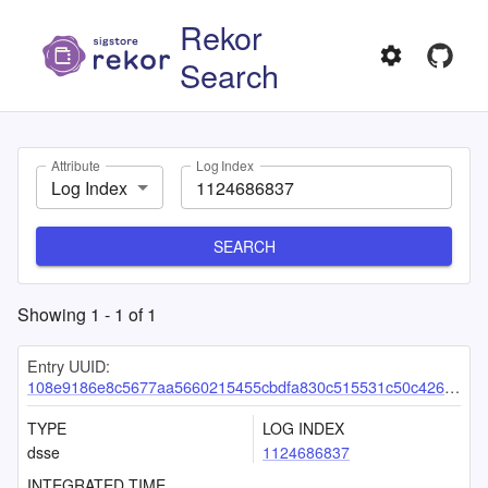
Rekor
Search
Attribute
Log Index
Log Index
SEARCH
Showing
1
-
1
of
1
Entry UUID:
108e9186e8c5677aa5660215455cbdfa830c515531c50c426e022742fefb396447b86c3277dfe05f
TYPE
LOG INDEX
dsse
1124686837
INTEGRATED TIME