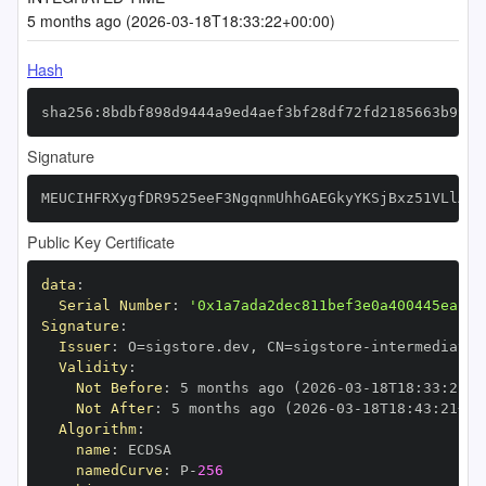
5 months ago (2026-03-18T18:33:22+00:00)
Hash
sha256:8bdbf898d9444a9ed4aef3bf28df72fd2185663b9948
Signature
MEUCIHFRXygfDR9525eeF3NgqnmUhhGAEGkyYKSjBxz51VLlAiE
Public Key Certificate
data
:
Serial Number
:
'0x1a7ada2dec811bef3e0a400445eac15
Signature
:
Issuer
:
 O=sigstore.dev
,
 CN=sigstore
-
Validity
:
Not Before
:
 5 months ago (2026
-
03
-
18T18
:
33
:
21+0
Not After
:
 5 months ago (2026
-
03
-
18T18
:
43
:
21+00
Algorithm
:
name
:
namedCurve
:
 P
-
256