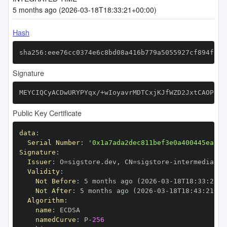
5 months ago (2026-03-18T18:33:21+00:00)
Hash
sha256:eee76cc0374e6c8bd08a416b779a5055927cf894f2b2
Signature
MEYCIQCyACDwURYPYqx/+wIoyavrMDTCxjKJfWZD2JxtCAOPIQI
Public Key Certificate
data
:
Serial Number
:
'0x1a7ada2dec811bef3e0a400445eac15
Signature
:
Issuer
:
 O=sigstore.dev
,
 CN=sigstore
-
Validity
:
Not Before
:
 5 months ago (2026
-
03
-
18T18
:
33
:
21+0
Not After
:
 5 months ago (2026
-
03
-
18T18
:
43
:
21+00
Algorithm
:
name
:
namedCurve
:
 P
-
256