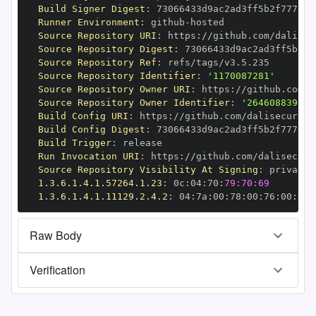
Build Signer Digest
:
Runner Environment
:
 github
-
Source Repository URI
:
 https
:
Source Repository Digest
:
Source Repository Ref
:
Source Repository Identifier
:
'1170087281'
Source Repository Owner URI
:
 https
:
Source Repository Owner Identifier
:
'264608839'
Build Config URI
:
 https
:
Build Config Digest
:
Build Trigger
:
Run Invocation URI
:
 https
:
Source Repository Visibility At Signing
:
1.3.6.1.4.1.57264.1.23
:
 0c
:
04
:
70
:
79:70:69
1.3.6.1.4.1.11129.2.4.2
:
 04
:
7a
:
00
:
78
:
00
:
76
:
00
:
dd
:
Raw Body
Verification