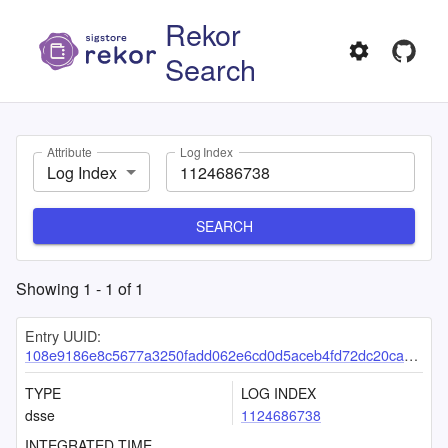
Rekor
Search
Attribute
Log Index
Log Index
SEARCH
Showing
1
-
1
of
1
Entry UUID:
108e9186e8c5677a3250fadd062e6cd0d5aceb4fd72dc20caed36791cd3ad52eb409d1a9a0e92919
TYPE
LOG INDEX
dsse
1124686738
INTEGRATED TIME