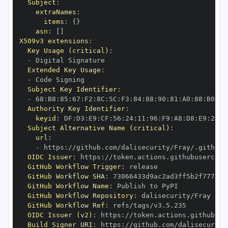
Subject
:
extraNames
:
items
:
{
}
asn
:
[
]
X509v3 extensions
:
Key Usage (critical)
:
-
Extended Key Usage
:
-
Subject Key Identifier
:
-
 68
:
B8
:
85
:
67
:
F2
:
8C
:
5C
:
F3
:
84
:
88
:
90
:
81
:
A0
:
88
:
B0
:
F0
Authority Key Identifier
:
keyid
:
 DF
:
D3
:
E9
:
CF
:
56
:
24
:
11
:
96
:
F9
:
A8
:
D8
:
E9
:
28
:
5
Subject Alternative Name (critical)
:
url
:
-
 https
:
OIDC Issuer
:
 https
:
GitHub Workflow Trigger
:
GitHub Workflow SHA
:
GitHub Workflow Name
:
GitHub Workflow Repository
:
GitHub Workflow Ref
:
OIDC Issuer (v2)
:
 https
:
Build Signer URI
:
 https
: