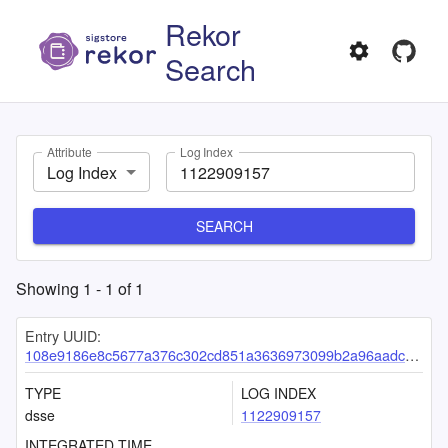
Rekor
Search
Attribute
Log Index
Log Index
SEARCH
Showing
1
-
1
of
1
Entry UUID:
108e9186e8c5677a376c302cd851a3636973099b2a96aadce101d2b24242ec1bc989034bea7f84cf
TYPE
LOG INDEX
dsse
1122909157
INTEGRATED TIME