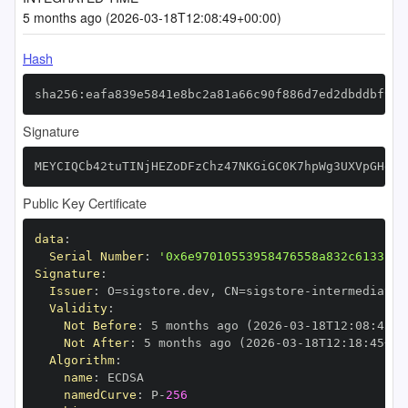
5 months ago (2026-03-18T12:08:49+00:00)
Hash
sha256:eafa839e5841e8bc2a81a66c90f886d7ed2dbddbf97f
Signature
MEYCIQCb42tuTINjHEZoDFzChz47NKGiGC0K7hpWg3UXVpGHgQI
Public Key Certificate
data
:
Serial Number
:
'0x6e97010553958476558a832c6133cc2
Signature
:
Issuer
:
 O=sigstore.dev
,
 CN=sigstore
-
Validity
:
Not Before
:
 5 months ago (2026
-
03
-
18T12
:
08
:
45+0
Not After
:
 5 months ago (2026
-
03
-
18T12
:
18
:
45+00
Algorithm
:
name
:
namedCurve
:
 P
-
256