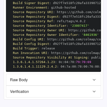
Build Signer Digest
:
Runner Environment
:
 github
-
Source Repository URI
:
 https
:
Source Repository Digest
:
Source Repository Ref
:
Source Repository Identifier
:
'23007417'
Source Repository Owner URI
:
 https
:
Source Repository Owner Identifier
:
'8461936'
Build Config URI
:
 https
:
//github.com/colmap/colma
Build Config Digest
:
Build Trigger
:
Run Invocation URI
:
 https
:
Source Repository Visibility At Signing
:
1.3.6.1.4.1.57264.1.23
:
 0c
:
04
:
70
:
79:70:69
1.3.6.1.4.1.11129.2.4.2
:
 04
:
7a
:
00
:
78
:
00
:
76
:
00
:
dd
:
Raw Body
Verification