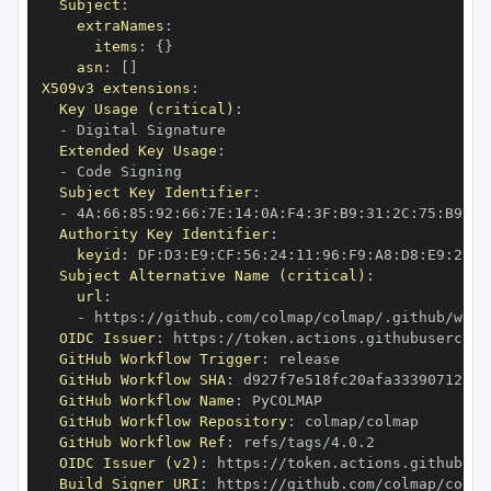
Subject
:
extraNames
:
items
:
{
}
asn
:
[
]
X509v3 extensions
:
Key Usage (critical)
:
-
Extended Key Usage
:
-
Subject Key Identifier
:
-
 4A
:
66
:
85
:
92
:
66
:
7E
:
14
:
0A
:
F4
:
3F
:
B9
:
31
:
2C
:
75
:
B9
:
70
Authority Key Identifier
:
keyid
:
 DF
:
D3
:
E9
:
CF
:
56
:
24
:
11
:
96
:
F9
:
A8
:
D8
:
E9
:
28
:
5
Subject Alternative Name (critical)
:
url
:
-
 https
:
//github.com/colmap/colmap/.github/work
OIDC Issuer
:
 https
:
GitHub Workflow Trigger
:
GitHub Workflow SHA
:
GitHub Workflow Name
:
GitHub Workflow Repository
:
GitHub Workflow Ref
:
OIDC Issuer (v2)
:
 https
:
Build Signer URI
:
 https
:
//github.com/colmap/colma