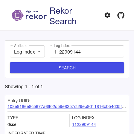
Rekor
Search
Attribute
Log Index
Log Index
SEARCH
Showing
1
-
1
of
1
Entry UUID:
108e9186e8c5677a6ff02d59e8257cf29eb8d11816bb54d35f8ec106b7b627cb2c6448dffeee5292
TYPE
LOG INDEX
dsse
1122909144
INTEGRATED TIME