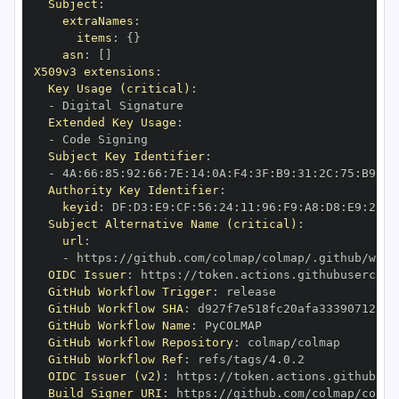
Subject
:
extraNames
:
items
:
{
}
asn
:
[
]
X509v3 extensions
:
Key Usage (critical)
:
-
Extended Key Usage
:
-
Subject Key Identifier
:
-
 4A
:
66
:
85
:
92
:
66
:
7E
:
14
:
0A
:
F4
:
3F
:
B9
:
31
:
2C
:
75
:
B9
:
70
Authority Key Identifier
:
keyid
:
 DF
:
D3
:
E9
:
CF
:
56
:
24
:
11
:
96
:
F9
:
A8
:
D8
:
E9
:
28
:
5
Subject Alternative Name (critical)
:
url
:
-
 https
:
//github.com/colmap/colmap/.github/work
OIDC Issuer
:
 https
:
GitHub Workflow Trigger
:
GitHub Workflow SHA
:
GitHub Workflow Name
:
GitHub Workflow Repository
:
GitHub Workflow Ref
:
OIDC Issuer (v2)
:
 https
:
Build Signer URI
:
 https
:
//github.com/colmap/colma