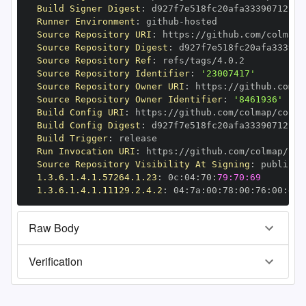
Build Signer Digest
:
Runner Environment
:
 github
-
Source Repository URI
:
 https
:
Source Repository Digest
:
Source Repository Ref
:
Source Repository Identifier
:
'23007417'
Source Repository Owner URI
:
 https
:
Source Repository Owner Identifier
:
'8461936'
Build Config URI
:
 https
:
//github.com/colmap/colma
Build Config Digest
:
Build Trigger
:
Run Invocation URI
:
 https
:
Source Repository Visibility At Signing
:
1.3.6.1.4.1.57264.1.23
:
 0c
:
04
:
70
:
79:70:69
1.3.6.1.4.1.11129.2.4.2
:
 04
:
7a
:
00
:
78
:
00
:
76
:
00
:
dd
:
Raw Body
Verification