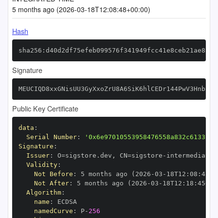
5 months ago (2026-03-18T12:08:48+00:00)
Hash
sha256:d40d2df75efeb099576f341949fcc41e8ceb21ae8c37
Signature
MEUCIQD8xxGNisUU3GyXxoZrU8A6SiK6hlCEDr144PwV3HnbLwI
Public Key Certificate
data
:
Serial Number
:
'0x6e97010553958476558a832c6133cc2
Signature
:
Issuer
:
 O=sigstore.dev
,
 CN=sigstore
-
Validity
:
Not Before
:
 5 months ago (2026
-
03
-
18T12
:
08
:
45+0
Not After
:
 5 months ago (2026
-
03
-
18T12
:
18
:
45+00
Algorithm
:
name
:
namedCurve
:
 P
-
256