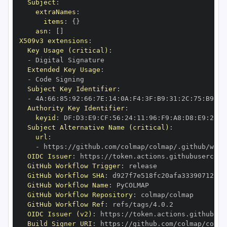
Subject
:
extraNames
:
items
:
{
}
asn
:
[
]
X509v3 extensions
:
Key Usage (critical)
:
-
Extended Key Usage
:
-
Subject Key Identifier
:
-
 4A
:
66
:
85
:
92
:
66
:
7E
:
14
:
0A
:
F4
:
3F
:
B9
:
31
:
2C
:
75
:
B9
:
70
Authority Key Identifier
:
keyid
:
 DF
:
D3
:
E9
:
CF
:
56
:
24
:
11
:
96
:
F9
:
A8
:
D8
:
E9
:
28
:
5
Subject Alternative Name (critical)
:
url
:
-
 https
:
//github.com/colmap/colmap/.github/work
OIDC Issuer
:
 https
:
GitHub Workflow Trigger
:
GitHub Workflow SHA
:
GitHub Workflow Name
:
GitHub Workflow Repository
:
GitHub Workflow Ref
:
OIDC Issuer (v2)
:
 https
:
Build Signer URI
:
 https
:
//github.com/colmap/colma