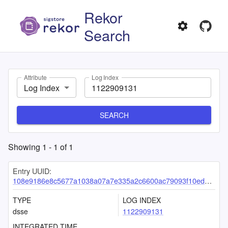
Rekor
Search
Attribute
Log Index
Log Index
SEARCH
Showing
1
-
1
of
1
Entry UUID:
108e9186e8c5677a1038a07a7e335a2c6600ac79093f10edd3f590fdd48ffbefcb8e5da672b4e0b0
TYPE
LOG INDEX
dsse
1122909131
INTEGRATED TIME