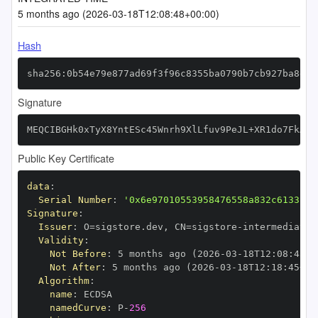
5 months ago (2026-03-18T12:08:48+00:00)
Hash
sha256:0b54e79e877ad69f3f96c8355ba0790b7cb927ba8e56
Signature
MEQCIBGHk0xTyX8YntESc45Wnrh9XlLfuv9PeJL+XR1do7FkAiB
Public Key Certificate
data
:
Serial Number
:
'0x6e97010553958476558a832c6133cc2
Signature
:
Issuer
:
 O=sigstore.dev
,
 CN=sigstore
-
Validity
:
Not Before
:
 5 months ago (2026
-
03
-
18T12
:
08
:
45+0
Not After
:
 5 months ago (2026
-
03
-
18T12
:
18
:
45+00
Algorithm
:
name
:
namedCurve
:
 P
-
256