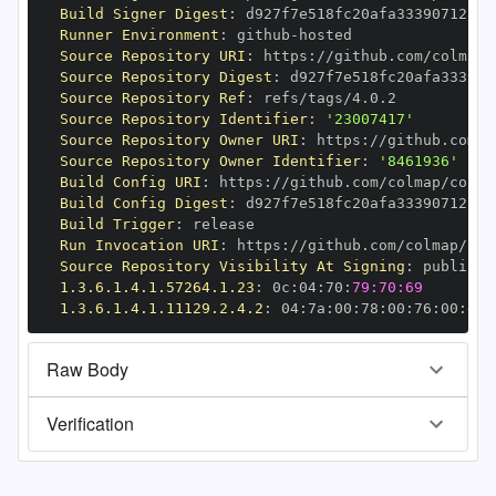
Build Signer Digest
:
Runner Environment
:
 github
-
Source Repository URI
:
 https
:
Source Repository Digest
:
Source Repository Ref
:
Source Repository Identifier
:
'23007417'
Source Repository Owner URI
:
 https
:
Source Repository Owner Identifier
:
'8461936'
Build Config URI
:
 https
:
//github.com/colmap/colma
Build Config Digest
:
Build Trigger
:
Run Invocation URI
:
 https
:
Source Repository Visibility At Signing
:
1.3.6.1.4.1.57264.1.23
:
 0c
:
04
:
70
:
79:70:69
1.3.6.1.4.1.11129.2.4.2
:
 04
:
7a
:
00
:
78
:
00
:
76
:
00
:
dd
:
Raw Body
Verification