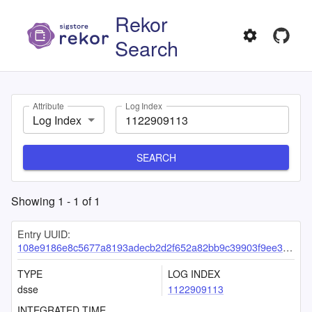
Rekor
Search
Attribute
Log Index
Log Index
SEARCH
Showing
1
-
1
of
1
Entry UUID:
108e9186e8c5677a8193adecb2d2f652a82bb9c39903f9ee36575c938c233e9390f251f545c8bfa4
TYPE
LOG INDEX
dsse
1122909113
INTEGRATED TIME