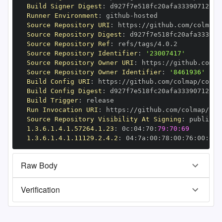
Build Signer Digest
:
Runner Environment
:
 github
-
Source Repository URI
:
 https
:
Source Repository Digest
:
Source Repository Ref
:
Source Repository Identifier
:
'23007417'
Source Repository Owner URI
:
 https
:
Source Repository Owner Identifier
:
'8461936'
Build Config URI
:
 https
:
//github.com/colmap/colma
Build Config Digest
:
Build Trigger
:
Run Invocation URI
:
 https
:
Source Repository Visibility At Signing
:
1.3.6.1.4.1.57264.1.23
:
 0c
:
04
:
70
:
79:70:69
1.3.6.1.4.1.11129.2.4.2
:
 04
:
7a
:
00
:
78
:
00
:
76
:
00
:
dd
:
Raw Body
Verification