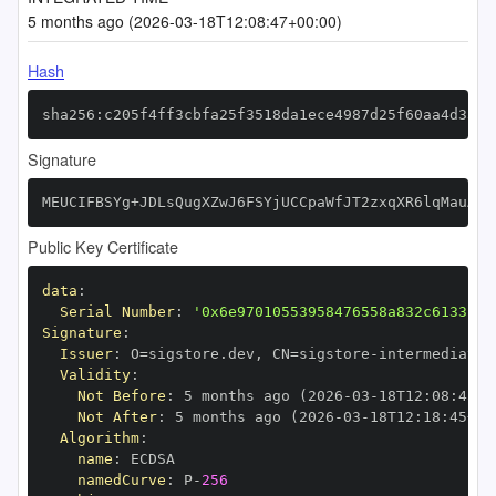
5 months ago (2026-03-18T12:08:47+00:00)
Hash
sha256:c205f4ff3cbfa25f3518da1ece4987d25f60aa4d33eb
Signature
MEUCIFBSYg+JDLsQugXZwJ6FSYjUCCpaWfJT2zxqXR6lqMauAiE
Public Key Certificate
data
:
Serial Number
:
'0x6e97010553958476558a832c6133cc2
Signature
:
Issuer
:
 O=sigstore.dev
,
 CN=sigstore
-
Validity
:
Not Before
:
 5 months ago (2026
-
03
-
18T12
:
08
:
45+0
Not After
:
 5 months ago (2026
-
03
-
18T12
:
18
:
45+00
Algorithm
:
name
:
namedCurve
:
 P
-
256