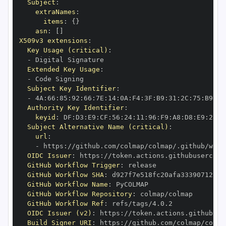
Subject
:
extraNames
:
items
:
{
}
asn
:
[
]
X509v3 extensions
:
Key Usage (critical)
:
-
Extended Key Usage
:
-
Subject Key Identifier
:
-
 4A
:
66
:
85
:
92
:
66
:
7E
:
14
:
0A
:
F4
:
3F
:
B9
:
31
:
2C
:
75
:
B9
:
70
Authority Key Identifier
:
keyid
:
 DF
:
D3
:
E9
:
CF
:
56
:
24
:
11
:
96
:
F9
:
A8
:
D8
:
E9
:
28
:
5
Subject Alternative Name (critical)
:
url
:
-
 https
:
//github.com/colmap/colmap/.github/work
OIDC Issuer
:
 https
:
GitHub Workflow Trigger
:
GitHub Workflow SHA
:
GitHub Workflow Name
:
GitHub Workflow Repository
:
GitHub Workflow Ref
:
OIDC Issuer (v2)
:
 https
:
Build Signer URI
:
 https
:
//github.com/colmap/colma