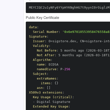
MEYCIQC2u1yNFy6YYpHYKNghHG7t9yynI0rOiglzM
Public Key Certificate
data
:
Serial Number
:
'0x6e97010553958476558a8
Signature
:
Issuer
:
 O=sigstore.dev
,
 CN=sigstore
-
Validity
:
Not Before
:
 5 months ago (2026
-
03
-
18T
Not After
:
 5 months ago (2026
-
03
-
18T1
Algorithm
:
name
:
namedCurve
:
 P
-
256
Subject
:
extraNames
:
items
:
{
}
asn
:
[
]
X509v3 extensions
:
Key Usage (critical)
:
-
Extended Key Usage
: