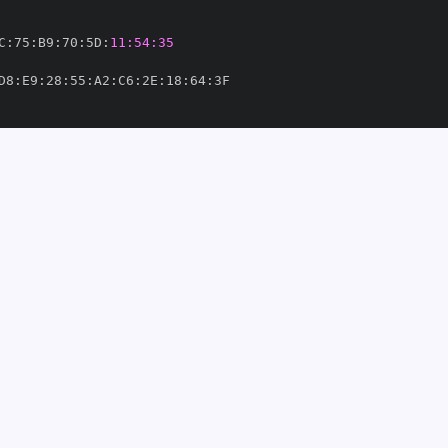
C
:
75
:
B9
:
70
:
5D
:
11:54:35
D8
:
E9
:
28
:
55
:
A2
:
C6
:
2E
:
18
:
64
:
ithub/workflows/build
-
lmap/colmap/.github/workflows/build
-
'
61936'