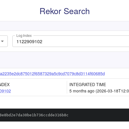
Rekor Search
Log Index
a2235e2dc875012f6587329a5c9cd7079c8d3114f60685d
NDEX
INTEGRATED TIME
09102
5 months ago (2026-03-18T12:0
8e8bd2e7da30be1b736ccdde316b8c