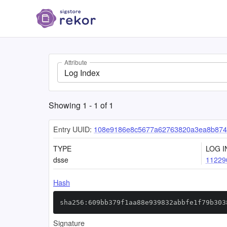
Attribute
Log Index
Showing
1
-
1
of
1
Entry UUID:
108e9186e8c5677a62763820a3ea8b874
TYPE
LOG I
dsse
11229
Hash
sha256:609bb379f1aa88e939832abbfe1f79b303
Signature