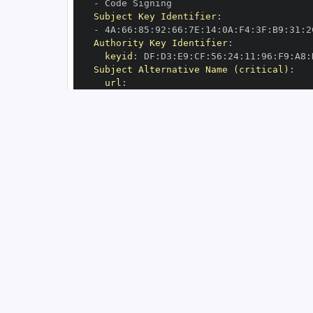
-
Subject Key Identifier
:
-
 4A
:
66
:
85
:
92
:
66
:
7E
:
14
:
0A
:
F4
:
3F
:
B9
:
31
:
2
Authority Key Identifier
:
keyid
:
 DF
:
D3
:
E9
:
CF
:
56
:
24
:
11
:
96
:
F9
:
A8
:
Subject Alternative Name (critical)
:
url
:
-
 https
:
//github.com/colmap/colmap/.g
OIDC Issuer
:
 https
:
GitHub Workflow Trigger
:
GitHub Workflow SHA
:
GitHub Workflow Name
:
GitHub Workflow Repository
:
GitHub Workflow Ref
:
OIDC Issuer (v2)
:
 https
:
Build Signer URI
:
 https
:
//github.com/co
Build Signer Digest
:
Runner Environment
:
 github
-
Source Repository URI
:
 https
:
Source Repository Digest
:
Source Repository Ref
:
Source Repository Identifier
:
'23007417
Source Repository Owner URI
:
 https
:
Source Repository Owner Identifier
:
'84