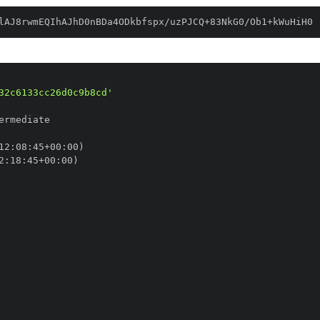
lAJ8rwmEQIhAJhD0nBDa4ODkbfspx/uzPJCQ+83NkG0/Ob1+kWuHiH0
32c6133cc26d0c9b8cd'
12
:
08
:
45+00
:
2
:
18
:
45+00
: