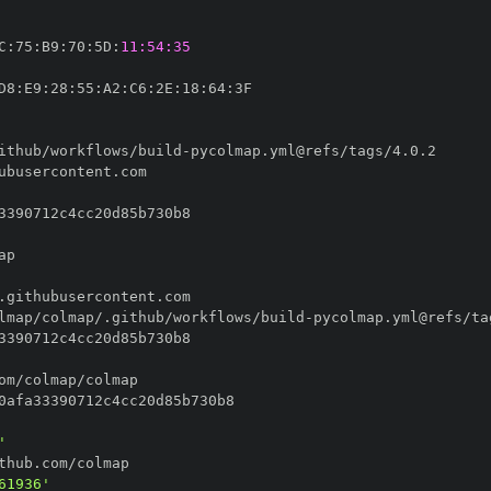
C
:
75
:
B9
:
70
:
5D
:
11:54:35
D8
:
E9
:
28
:
55
:
A2
:
C6
:
2E
:
18
:
64
:
ithub/workflows/build
-
lmap/colmap/.github/workflows/build
-
'
61936'