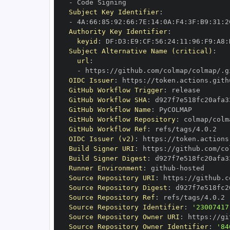
-
Subject Key Identifier
:
-
 4A
:
66
:
85
:
92
:
66
:
7E
:
14
:
0A
:
F4
:
3F
:
B9
:
31
:
2
Authority Key Identifier
:
keyid
:
 DF
:
D3
:
E9
:
CF
:
56
:
24
:
11
:
96
:
F9
:
A8
:
Subject Alternative Name (critical)
:
url
:
-
 https
:
//github.com/colmap/colmap/.g
OIDC Issuer
:
 https
:
GitHub Workflow Trigger
:
GitHub Workflow SHA
:
GitHub Workflow Name
:
GitHub Workflow Repository
:
GitHub Workflow Ref
:
OIDC Issuer (v2)
:
 https
:
Build Signer URI
:
 https
:
//github.com/co
Build Signer Digest
:
Runner Environment
:
 github
-
Source Repository URI
:
 https
:
Source Repository Digest
:
Source Repository Ref
:
Source Repository Identifier
:
'23007417
Source Repository Owner URI
:
 https
:
Source Repository Owner Identifier
:
'84