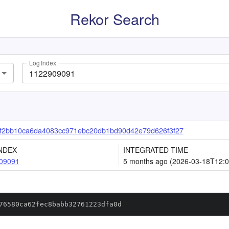
Rekor Search
Log Index
f2bb10ca6da4083cc971ebc20db1bd90d42e79d626f3f27
NDEX
INTEGRATED TIME
09091
5 months ago (2026-03-18T12:0
76580ca62fec8babb32761223dfa0d