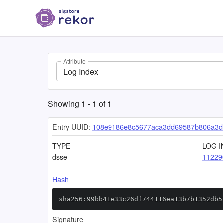
Attribute
Log Index
Showing
1
-
1
of
1
Entry UUID:
108e9186e8c5677aca3dd69587b806a3d
TYPE
LOG I
dsse
11229
Hash
sha256:99bb41e33c26df744116ea13b7b1352db5
Signature