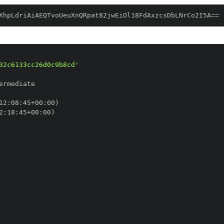
XhpLdriAiAEQTvoUeuXnQRpat82jwEiOl18FdAxzcsDbLNrCo2I5A==
32c6133cc26d0c9b8cd'
12
:
08
:
45+00
:
2
:
18
:
45+00
: