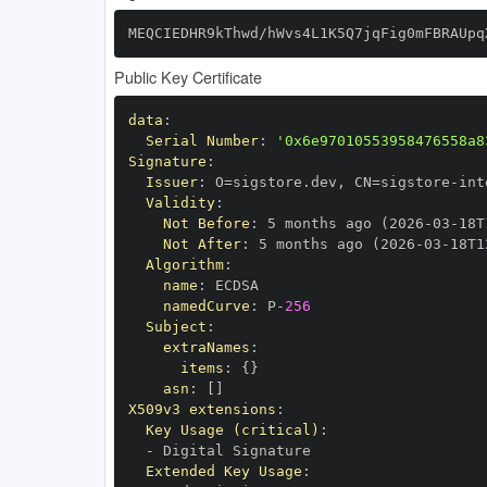
MEQCIEDHR9kThwd/hWvs4L1K5Q7jqFig0mFBRAUpq
Public Key Certificate
data
:
Serial Number
:
'0x6e97010553958476558a8
Signature
:
Issuer
:
 O=sigstore.dev
,
 CN=sigstore
-
Validity
:
Not Before
:
 5 months ago (2026
-
03
-
18T
Not After
:
 5 months ago (2026
-
03
-
18T1
Algorithm
:
name
:
namedCurve
:
 P
-
256
Subject
:
extraNames
:
items
:
{
}
asn
:
[
]
X509v3 extensions
:
Key Usage (critical)
:
-
Extended Key Usage
: