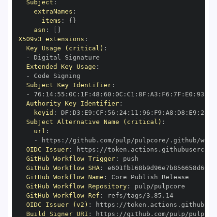
Subject
:
extraNames
:
items
:
{
}
asn
:
[
]
X509v3 extensions
:
Key Usage (critical)
:
-
Extended Key Usage
:
-
Subject Key Identifier
:
-
 76
:
14
:
55
:
0C
:
1F
:
48
:
60
:
0C
:
C1
:
8F
:
A3
:
F6
:
7F
:
E0
:
93
:
F2
Authority Key Identifier
:
keyid
:
 DF
:
D3
:
E9
:
CF
:
56
:
24
:
11
:
96
:
F9
:
A8
:
D8
:
E9
:
28
:
5
Subject Alternative Name (critical)
:
url
:
-
 https
:
OIDC Issuer
:
 https
:
GitHub Workflow Trigger
:
GitHub Workflow SHA
:
GitHub Workflow Name
:
GitHub Workflow Repository
:
GitHub Workflow Ref
:
OIDC Issuer (v2)
:
 https
:
Build Signer URI
:
 https
: