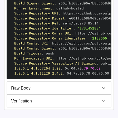
Build Signer Digest
:
Runner Environment
:
 github
-
Source Repository URI
:
 https
:
Source Repository Digest
:
Source Repository Ref
:
Source Repository Identifier
:
'173145288'
Source Repository Owner URI
:
 https
:
Source Repository Owner Identifier
:
'2103606'
Build Config URI
:
 https
:
Build Config Digest
:
Build Trigger
:
Run Invocation URI
:
 https
:
Source Repository Visibility At Signing
:
1.3.6.1.4.1.57264.1.23
:
 0c
:
04
:
70
:
79:70:69
1.3.6.1.4.1.11129.2.4.2
:
 04
:
7a
:
00
:
78
:
00
:
76
:
00
:
dd
:
Raw Body
Verification