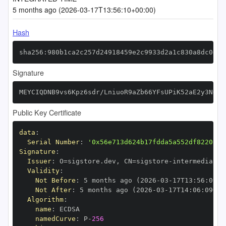
5 months ago (2026-03-17T13:56:10+00:00)
Hash
sha256:980b1ca2c257d24918459e2c9933d2a1c830a8dc0ee8
Signature
MEYCIQDNB9vs6Kpz6sdr/LniuoR9aZb66YFsUPiK52aE2y3NQwI
Public Key Certificate
data
:
Serial Number
:
'0x56e713d624b17fdda5a552df8220ca9
Signature
:
Issuer
:
 O=sigstore.dev
,
 CN=sigstore
-
Validity
:
Not Before
:
 5 months ago (2026
-
03
-
17T13
:
56
:
09+0
Not After
:
 5 months ago (2026
-
03
-
17T14
:
06
:
09+00
Algorithm
:
name
:
namedCurve
:
 P
-
256