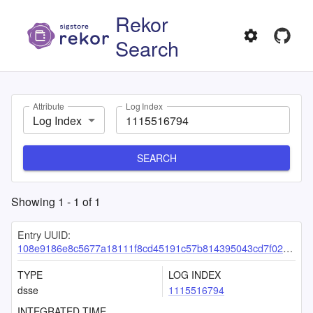
Rekor
Search
Attribute
Log Index
Log Index
SEARCH
Showing
1
-
1
of
1
Entry UUID:
108e9186e8c5677a18111f8cd45191c57b814395043cd7f02316cba8090d8c2e3ac02483e2e125fc
TYPE
LOG INDEX
dsse
1115516794
INTEGRATED TIME