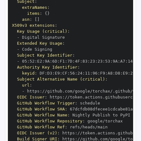
Subject
:
extraNames
:
items
:
{
}
asn
:
[
]
X509v3 extensions
:
Key Usage (critical)
:
-
Extended Key Usage
:
-
Subject Key Identifier
:
-
 05
:
52
:
E2
:
9A
:
6D
:
F1
:
7D
:
4F
:
83
:
23
:
23
:
53
:
9A
:
A7
:
14
:
7A
Authority Key Identifier
:
keyid
:
 DF
:
D3
:
E9
:
CF
:
56
:
24
:
11
:
96
:
F9
:
A8
:
D8
:
E9
:
28
:
5
Subject Alternative Name (critical)
:
url
:
-
 https
:
OIDC Issuer
:
 https
:
GitHub Workflow Trigger
:
GitHub Workflow SHA
:
GitHub Workflow Name
:
GitHub Workflow Repository
:
GitHub Workflow Ref
:
OIDC Issuer (v2)
:
 https
:
Build Signer URI
:
 https
: