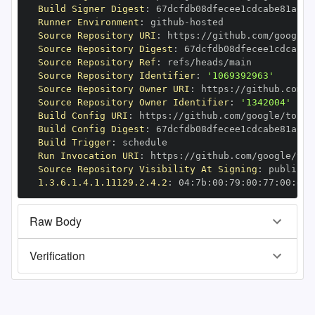
Build Signer Digest
:
Runner Environment
:
 github
-
Source Repository URI
:
 https
:
Source Repository Digest
:
Source Repository Ref
:
Source Repository Identifier
:
'1069392963'
Source Repository Owner URI
:
 https
:
Source Repository Owner Identifier
:
'1342004'
Build Config URI
:
 https
:
Build Config Digest
:
Build Trigger
:
Run Invocation URI
:
 https
:
Source Repository Visibility At Signing
:
1.3.6.1.4.1.11129.2.4.2
:
 04
:
7b
:
00
:
79
:
00
:
77
:
00
:
dd
:
Raw Body
Verification