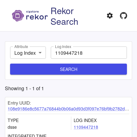
Rekor
Search
Attribute
Log Index
Log Index
SEARCH
Showing
1
-
1
of
1
Entry UUID:
108e9186e8c5677a76844b0b06a0d93d3f097e76bf9b2782d714f1ac07621191084e63ded9a31a82
TYPE
LOG INDEX
dsse
1109447218
INTEGRATED TIME