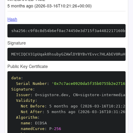
5 months ago (2026-03-16T10:21:26+00:00)
Hash
sha256:c9f8c8d54b6ef0ac74450e3d715f3a4482217160bfbd
Signature
MEYCIQCV31pUqak0hsubyGZAWlDYBYBvYEvvc7HLAbEV0RuH6AI
Public Key Certificate
data
:
Serial Number
:
'0x7c7ace0920da5f35b0755b2e27165f2
Signature
:
Issuer
:
 O=sigstore.dev
,
 CN=sigstore
-
Validity
:
Not Before
:
 5 months ago (2026
-
03
-
16T10
:
21
:
26+0
Not After
:
 5 months ago (2026
-
03
-
16T10
:
31
:
26+00
Algorithm
:
name
:
namedCurve
:
 P
-
256