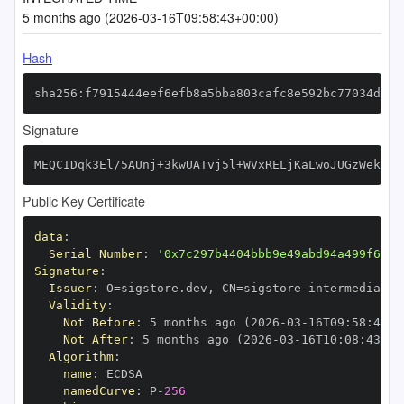
5 months ago (2026-03-16T09:58:43+00:00)
Hash
sha256:f7915444eef6efb8a5bba803cafc8e592bc77034d3f4
Signature
MEQCIDqk3El/5AUnj+3kwUATvj5l+WVxRELjKaLwoJUGzWekAiA
Public Key Certificate
data
:
Serial Number
:
'0x7c297b4404bbb9e49abd94a499f61ba
Signature
:
Issuer
:
 O=sigstore.dev
,
 CN=sigstore
-
Validity
:
Not Before
:
 5 months ago (2026
-
03
-
16T09
:
58
:
43+0
Not After
:
 5 months ago (2026
-
03
-
16T10
:
08
:
43+00
Algorithm
:
name
:
namedCurve
:
 P
-
256