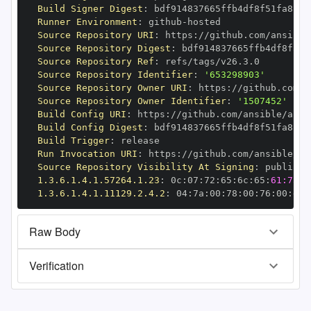
Build Signer Digest
:
Runner Environment
:
 github
-
Source Repository URI
:
 https
:
//github.com/ansible
Source Repository Digest
:
Source Repository Ref
:
Source Repository Identifier
:
'653298903'
Source Repository Owner URI
:
 https
:
Source Repository Owner Identifier
:
'1507452'
Build Config URI
:
 https
:
//github.com/ansible/ansi
Build Config Digest
:
Build Trigger
:
Run Invocation URI
:
 https
:
//github.com/ansible/an
Source Repository Visibility At Signing
:
1.3.6.1.4.1.57264.1.23
:
 0c
:
07
:
72
:
65
:
6c
:
65
:
61:73:6
1.3.6.1.4.1.11129.2.4.2
:
 04
:
7a
:
00
:
78
:
00
:
76
:
00
:
dd
:
Raw Body
Verification