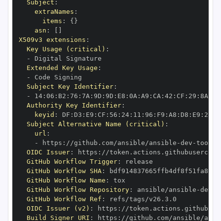
Subject
:
extraNames
:
items
:
{
}
asn
:
[
]
X509v3 extensions
:
Key Usage (critical)
:
-
Extended Key Usage
:
-
Subject Key Identifier
:
-
 14
:
06
:
B2
:
76
:
7A
:
9D
:
9D
:
E8
:
0A
:
A9
:
CA
:
42
:
CF
:
29
:
8A
:
1B
Authority Key Identifier
:
keyid
:
 DF
:
D3
:
E9
:
CF
:
56
:
24
:
11
:
96
:
F9
:
A8
:
D8
:
E9
:
28
:
5
Subject Alternative Name (critical)
:
url
:
-
 https
:
//github.com/ansible/ansible
-
dev
-
OIDC Issuer
:
 https
:
GitHub Workflow Trigger
:
GitHub Workflow SHA
:
GitHub Workflow Name
:
GitHub Workflow Repository
:
 ansible/ansible
-
dev
-
GitHub Workflow Ref
:
OIDC Issuer (v2)
:
 https
:
Build Signer URI
:
 https
:
//github.com/ansible/ansi