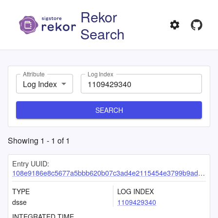
Rekor
Search
Attribute
Log Index
Log Index
SEARCH
Showing
1
-
1
of
1
Entry UUID:
108e9186e8c5677a5bbb620b07c3ad4e2115454e3799b9ad9df9915dc71ef9816b062748a781a8eb
TYPE
LOG INDEX
dsse
1109429340
INTEGRATED TIME