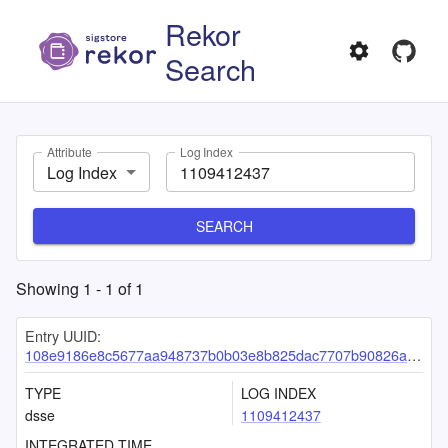
Rekor
Search
Attribute
Log Index
Log Index
SEARCH
Showing
1
-
1
of
1
Entry UUID:
108e9186e8c5677aa948737b0b03e8b825dac7707b90826a78fa671ef38752972987116a915f765e
TYPE
LOG INDEX
dsse
1109412437
INTEGRATED TIME