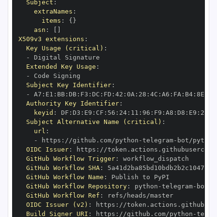
Subject
:
extraNames
:
items
:
{
}
asn
:
[
]
X509v3 extensions
:
Key Usage (critical)
:
-
Extended Key Usage
:
-
Subject Key Identifier
:
-
 A7
:
E1
:
BB
:
DB
:
F3
:
DC
:
FD
:
42
:
0A
:
28
:
4C
:
A6
:
FA
:
B4
:
8E
:
EF
Authority Key Identifier
:
keyid
:
 DF
:
D3
:
E9
:
CF
:
56
:
24
:
11
:
96
:
F9
:
A8
:
D8
:
E9
:
28
:
5
Subject Alternative Name (critical)
:
url
:
-
 https
:
//github.com/python
-
telegram
-
bot/python
OIDC Issuer
:
 https
:
GitHub Workflow Trigger
:
GitHub Workflow SHA
:
GitHub Workflow Name
:
GitHub Workflow Repository
:
 python
-
telegram
-
bot/p
GitHub Workflow Ref
:
OIDC Issuer (v2)
:
 https
:
Build Signer URI
:
 https
:
//github.com/python
-
teleg