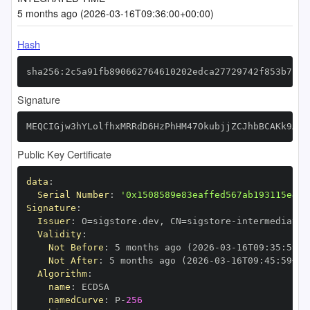
5 months ago (2026-03-16T09:36:00+00:00)
Hash
sha256:2c5a91fb890662764610202edca27729742f853b7f4b
Signature
MEQCIGjw3hYLolfhxMRRdD6HzPhHM47OkubjjZCJhbBCAKk9AiA
Public Key Certificate
data
:
Serial Number
:
'0x1508589e83eaffed567ab193115e43e
Signature
:
Issuer
:
 O=sigstore.dev
,
 CN=sigstore
-
Validity
:
Not Before
:
 5 months ago (2026
-
03
-
16T09
:
35
:
59+0
Not After
:
 5 months ago (2026
-
03
-
16T09
:
45
:
59+00
Algorithm
:
name
:
namedCurve
:
 P
-
256