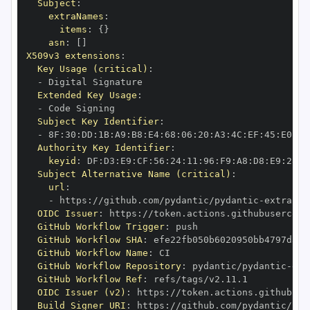
Subject
:
extraNames
:
items
:
{
}
asn
:
[
]
X509v3 extensions
:
Key Usage (critical)
:
-
Extended Key Usage
:
-
Subject Key Identifier
:
-
 8F
:
30
:
DD
:
1B
:
A9
:
B8
:
E4
:
68
:
06
:
20
:
A3
:
4C
:
EF
:
45
:
E0
:
7B
Authority Key Identifier
:
keyid
:
 DF
:
D3
:
E9
:
CF
:
56
:
24
:
11
:
96
:
F9
:
A8
:
D8
:
E9
:
28
:
5
Subject Alternative Name (critical)
:
url
:
-
 https
:
//github.com/pydantic/pydantic
-
extra
-
OIDC Issuer
:
 https
:
GitHub Workflow Trigger
:
GitHub Workflow SHA
:
GitHub Workflow Name
:
GitHub Workflow Repository
:
 pydantic/pydantic
-
ext
GitHub Workflow Ref
:
OIDC Issuer (v2)
:
 https
:
Build Signer URI
:
 https
:
//github.com/pydantic/pyd