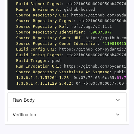
Build Signer Digest
:
Runner Environment
:
 github
-
Source Repository URI
:
 https
:
//github.com/pydanti
Source Repository Digest
:
Source Repository Ref
:
Source Repository Identifier
:
'598073877'
Source Repository Owner URI
:
 https
:
Source Repository Owner Identifier
:
'110818415'
Build Config URI
:
 https
:
//github.com/pydantic/pyd
Build Config Digest
:
Build Trigger
:
Run Invocation URI
:
 https
:
//github.com/pydantic/p
Source Repository Visibility At Signing
:
1.3.6.1.4.1.57264.1.23
:
 0c
:
07
:
72
:
65
:
6c
:
65
:
61:73:6
1.3.6.1.4.1.11129.2.4.2
:
 04
:
7b
:
00
:
79
:
00
:
77
:
00
:
dd
:
Raw Body
Verification