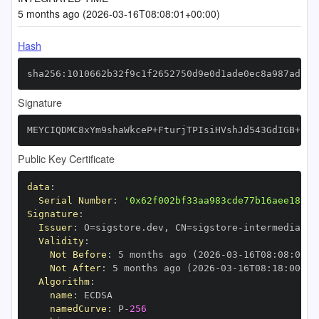
5 months ago (2026-03-16T08:08:01+00:00)
Hash
sha256:1010662b32f9c1f2652750d9e0d1ade0ec8a987ad5dd
Signature
MEYCIQDMC8xYm9shaWkceP+FturjTPIsiHVshJd543GdIGB+/gI
Public Key Certificate
data
:
Serial Number
:
'0x62f002bf33aa983cde77b16aee18a15
Signature
:
Issuer
:
 O=sigstore.dev
,
 CN=sigstore
-
Validity
:
Not Before
:
 5 months ago (2026
-
03
-
16T08
:
08
:
00+0
Not After
:
 5 months ago (2026
-
03
-
16T08
:
18
:
00+00
Algorithm
:
name
:
namedCurve
:
 P
-
256