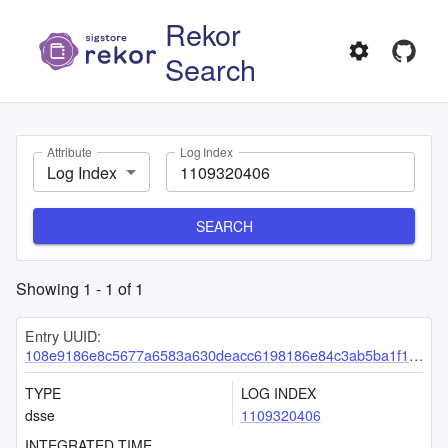
Rekor
Search
Attribute
Log Index
Log Index
SEARCH
Showing
1
-
1
of
1
Entry UUID:
108e9186e8c5677a6583a630deacc6198186e84c3ab5ba1f10c7431a619595cb936e029695035380
TYPE
LOG INDEX
dsse
1109320406
INTEGRATED TIME