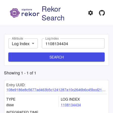
Rekor
Search
Attribute
Log Index
Log Index
SEARCH
Showing
1
-
1
of
1
Entry UUID:
108e9186e8c5677ad463b5c1241287a10c2646b6c45bcd21563deb5dff656ccd998a76a186b42ba7
TYPE
LOG INDEX
dsse
1108134434
INTEGRATED TIME