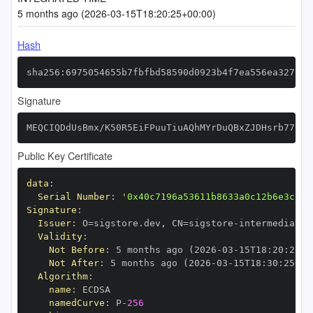
5 months ago (2026-03-15T18:20:25+00:00)
Hash
sha256:6975054655b7fbfbd58590d0923b4f7ea556ea327f28
Signature
MEQCIQDdUsBmx/K50R5EiFPuuTiuAQhMYrDuQBxZJDHsrb779AI
Public Key Certificate
data
:
Serial Number
:
'0x40c7196a53611b8633a0c12b6e3c12a
Signature
:
Issuer
:
 O=sigstore.dev
,
 CN=sigstore
-
Validity
:
Not Before
:
 5 months ago (2026
-
03
-
15T18
:
20
:
25+0
Not After
:
 5 months ago (2026
-
03
-
15T18
:
30
:
25+00
Algorithm
:
name
:
namedCurve
:
 P
-
256