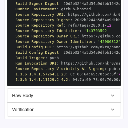
Build Signer Digest
:
Runner Environment
:
 github
-
Source Repository URI
:
 https
:
Source Repository Digest
:
Source Repository Ref
:
 refs/tags/28.0.1
-
12
Source Repository Identifier
:
'143703592'
Source Repository Owner URI
:
 https
:
Source Repository Owner Identifier
:
'42086312'
Build Config URI
:
 https
:
//github.com/nkr0/nanopy/
Build Config Digest
:
Build Trigger
:
Run Invocation URI
:
 https
:
Source Repository Visibility At Signing
:
1.3.6.1.4.1.57264.1.23
:
 0c
:
06
:
64
:
65
:
70
:
6c
:
6f
:
79
1.3.6.1.4.1.11129.2.4.2
:
 04
:
7a
:
00
:
78
:
00
:
76
:
00
:
dd
:
Raw Body
Verification