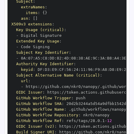
Subject
:
extraNames
:
items
:
{
}
asn
:
[
]
X509v3 extensions
:
Key Usage (critical)
:
-
Extended Key Usage
:
-
Subject Key Identifier
:
-
 0A
:
07
:
A5
:
C8
:
DD
:
82
:
4D
:
08
:
38
:
AE
:
9C
:
3A
:
B8
:
A4
:
3E
:
51
Authority Key Identifier
:
keyid
:
 DF
:
D3
:
E9
:
CF
:
56
:
24
:
11
:
96
:
F9
:
A8
:
D8
:
E9
:
28
:
5
Subject Alternative Name (critical)
:
url
:
-
 https
:
//github.com/nkr0/nanopy/.github/workfl
OIDC Issuer
:
 https
:
GitHub Workflow Trigger
:
GitHub Workflow SHA
:
GitHub Workflow Name
:
GitHub Workflow Repository
:
GitHub Workflow Ref
:
 refs/tags/28.0.1
-
12
OIDC Issuer (v2)
:
 https
:
Build Signer URI
:
 https
:
//github.com/nkr0/nanopy/