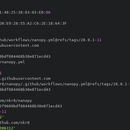
1
:
48
:
25
:
38
:
03
:
65
:
E0
:
86
D8
:
E9
:
28
:
55
:
A2
:
C6
:
2E
:
18
:
64
:
hub/workflows/nanopy.yml@refs/tags/28.0.1
-
11
1
r0/nanopy/.github/workflows/nanopy.yml@refs/tags/28.0.1
-
-
11
2'
086312'