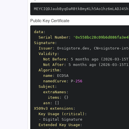
MEYCIQDJaubByqDaRBtkBmyKLh5Ao1hz6mLADJ4Sh
Public Key Certificate
data
:
Serial Number
:
'0x558bc28c09b6d086fa3e4
Signature
:
Issuer
:
 O=sigstore.dev
,
 CN=sigstore
-
Validity
:
Not Before
:
 5 months ago (2026
-
03
-
15T
Not After
:
 5 months ago (2026
-
03
-
15T1
Algorithm
:
name
:
namedCurve
:
 P
-
256
Subject
:
extraNames
:
items
:
{
}
asn
:
[
]
X509v3 extensions
:
Key Usage (critical)
:
-
Extended Key Usage
: