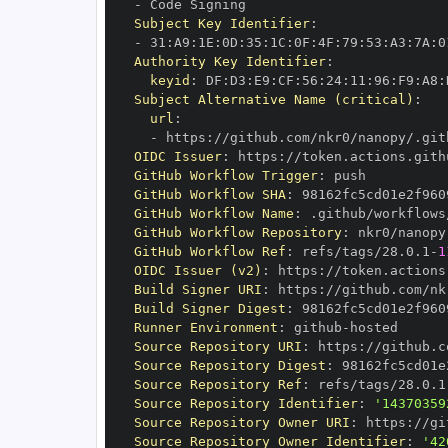
-
Subject Key Identifier
:
-
 31
:
A9
:
1E
:
0D
:
35
:
1C
:
0F
:
4F
:
79
:
53
:
A3
:
7A
:
0
Authority Key Identifier
:
keyid
:
 DF
:
D3
:
E9
:
CF
:
56
:
24
:
11
:
96
:
F9
:
A8
:
Subject Alternative Name (critical)
:
url
:
-
 https
:
//github.com/nkr0/nanopy/.git
OIDC Issuer
:
 https
:
GitHub Workflow Trigger
:
GitHub Workflow SHA
:
GitHub Workflow Name
:
GitHub Workflow Repository
:
GitHub Workflow Ref
:
 refs/tags/28.0.1
-
1
OIDC Issuer (v2)
:
 https
:
Build Signer URI
:
 https
:
//github.com/nk
Build Signer Digest
:
Runner Environment
:
 github
-
Source Repository URI
:
 https
:
Source Repository Digest
:
Source Repository Ref
:
 refs/tags/28.0.1
Source Repository Identifier
:
'14370359
Source Repository Owner URI
:
 https
:
Source Repository Owner Identifier
:
'42