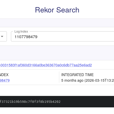
Rekor Search
Log Index
40031583f1af360d3166a0be363670a0c6db77aa25e6ad2
NDEX
INTEGRATED TIME
98479
5 months ago (2026-03-15T13:2
f37321b19b598c7f8f3f8b195b4202