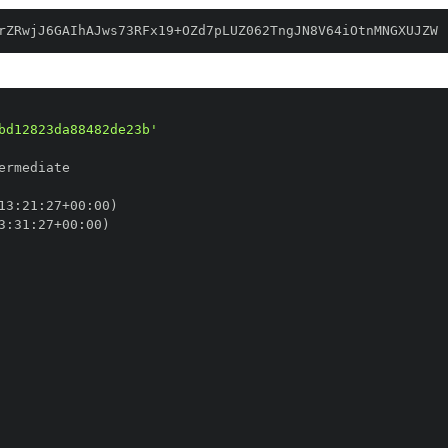
rZRwjJ6GAIhAJws73RFx19+OZd7pLUZ062TngJN8V64iOtnMNGXUJZW
bd12823da88482de23b'
13
:
21
:
27+00
:
3
:
31
:
27+00
: