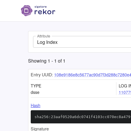
Attribute
Log Index
Showing
1
-
1
of
1
Entry UUID:
108e9186e8c5677ac90d7f3d288c7280e
TYPE
LOG I
dsse
11077
Hash
sha256:23aaf0520a6dc0741f4103cc070ec8a479
Signature