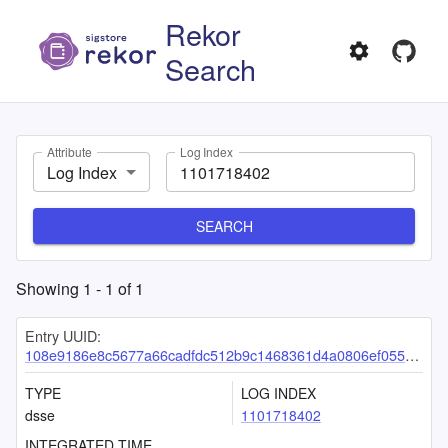
Rekor
Search
Attribute
Log Index
Log Index
SEARCH
Showing
1
-
1
of
1
Entry UUID:
108e9186e8c5677a66cadfdc512b9c1468361d4a0806ef05527224264bcc37248913d6a92b2b60be
TYPE
LOG INDEX
dsse
1101718402
INTEGRATED TIME