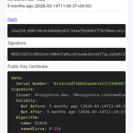
5 months ago (2026-03-14T11:00:37+00:00)
Hash
sha256:69b730cb3db686387c34aef026bbfffb76beccecc11c
Signature
MEUCIQChSJRDZnVnjMA4nTaMisQTmum6IKnnHlfqLvQVePvIkwI
Public Key Certificate
data
:
Serial Number
:
'0x14c33df3b045aa3e1427c23d09078ba
Signature
:
Issuer
:
 O=sigstore.dev
,
 CN=sigstore
-
Validity
:
Not Before
:
 5 months ago (2026
-
03
-
14T11
:
00
:
37+0
Not After
:
 5 months ago (2026
-
03
-
14T11
:
10
:
37+00
Algorithm
:
name
:
namedCurve
:
 P
-
256