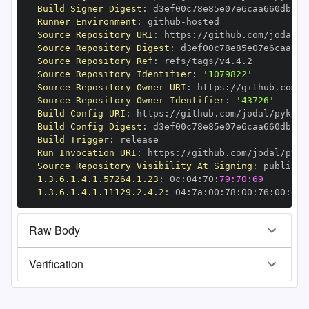
Build Signer Digest
:
Runner Environment
:
 github
-
Source Repository URI
:
 https
:
Source Repository Digest
:
Source Repository Ref
:
Source Repository Identifier
:
'1079822'
Source Repository Owner URI
:
 https
:
Source Repository Owner Identifier
:
'43726'
Build Config URI
:
 https
:
Build Config Digest
:
Build Trigger
:
Run Invocation URI
:
 https
:
Source Repository Visibility At Signing
:
1.3.6.1.4.1.57264.1.23
:
 0c
:
04
:
70
:
79:70:69
1.3.6.1.4.1.11129.2.4.2
:
 04
:
7a
:
00
:
78
:
00
:
76
:
00
:
dd
:
Raw Body
Verification