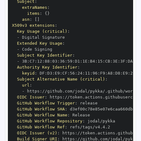
Subject
:
extraNames
:
items
:
{
}
asn
:
[
]
X509v3 extensions
:
Key Usage (critical)
:
-
Extended Key Usage
:
-
Subject Key Identifier
:
-
 3B
:
C7
:
12
:
88
:
03
:
36
:
59
:
D1
:
1E
:
B4
:
15
:
CB
:
3E
:
3F
:
DA
:
34
Authority Key Identifier
:
keyid
:
 DF
:
D3
:
E9
:
CF
:
56
:
24
:
11
:
96
:
F9
:
A8
:
D8
:
E9
:
28
:
5
Subject Alternative Name (critical)
:
url
:
-
 https
:
OIDC Issuer
:
 https
:
GitHub Workflow Trigger
:
GitHub Workflow SHA
:
GitHub Workflow Name
:
GitHub Workflow Repository
:
GitHub Workflow Ref
:
OIDC Issuer (v2)
:
 https
:
Build Signer URI
:
 https
: