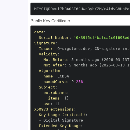
MEYCIQD9vuf7bBA0SI6CHwo3ybYZM/c4fdvG8UhPo
Public Key Certificate
data
:
Serial Number
:
'0x39f5cf4bafca1c0f698ed
Signature
:
Issuer
:
 O=sigstore.dev
,
 CN=sigstore
-
Validity
:
Not Before
:
 5 months ago (2026
-
03
-
13T
Not After
:
 5 months ago (2026
-
03
-
13T1
Algorithm
:
name
:
namedCurve
:
 P
-
256
Subject
:
extraNames
:
items
:
{
}
asn
:
[
]
X509v3 extensions
:
Key Usage (critical)
:
-
Extended Key Usage
: