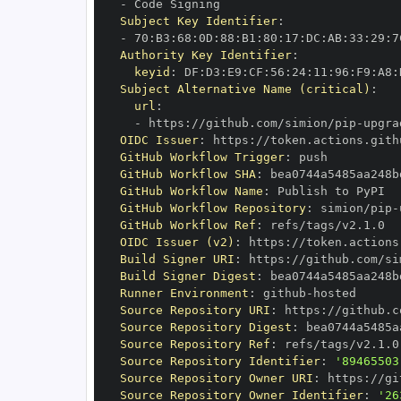
-
Subject Key Identifier
:
-
 70
:
B3
:
68
:
0D
:
88
:
B1
:
80
:
17
:
DC
:
AB
:
33
:
29
:
7
Authority Key Identifier
:
keyid
:
 DF
:
D3
:
E9
:
CF
:
56
:
24
:
11
:
96
:
F9
:
A8
:
Subject Alternative Name (critical)
:
url
:
-
 https
:
//github.com/simion/pip
-
OIDC Issuer
:
 https
:
GitHub Workflow Trigger
:
GitHub Workflow SHA
:
GitHub Workflow Name
:
GitHub Workflow Repository
:
 simion/pip
-
GitHub Workflow Ref
:
OIDC Issuer (v2)
:
 https
:
Build Signer URI
:
 https
:
//github.com/si
Build Signer Digest
:
Runner Environment
:
 github
-
Source Repository URI
:
 https
:
//github.c
Source Repository Digest
:
Source Repository Ref
:
Source Repository Identifier
:
'89465503
Source Repository Owner URI
:
 https
:
Source Repository Owner Identifier
:
'26