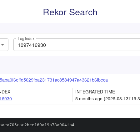
Rekor Search
Log Index
5aba0f6effd5029fba231731ac8584947a43621b6fbeca
NDEX
INTEGRATED TIME
16930
5 months ago (2026-03-13T19:3
aaea705cac2bce160a19b78a904fb4