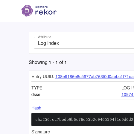
Attribute
Log Index
Showing
1
-
1
of
1
Entry UUID:
108e9186e8c5677ab763f0d0aebc1f71ea
TYPE
LOG I
dsse
10974
Hash
sha256:ec7bedb9b6c76e55b2c0465594f1e9d6d2
Signature