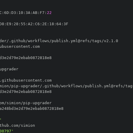
C
:
6D
:
D3
:
10
:
3A
:
AB
:
F7
:
22
D8
:
E9
:
28
:
55
:
A2
:
C6
:
2E
:
18
:
64
:
mion/pip
-
om/simion/pip
-
'
30797'