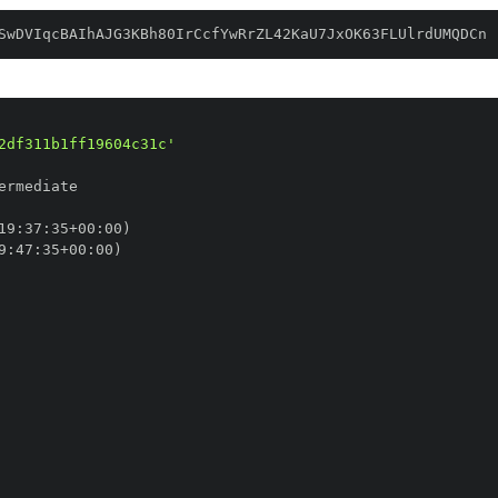
SwDVIqcBAIhAJG3KBh80IrCcfYwRrZL42KaU7JxOK63FLUlrdUMQDCn
2df311b1ff19604c31c'
19
:
37
:
35+00
:
9
:
47
:
35+00
: