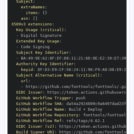
Subject
:
extraNames
:
items
:
{
}
asn
:
[
]
X509v3 extensions
:
Key Usage (critical)
:
-
Extended Key Usage
:
-
Subject Key Identifier
:
-
 BA
:
49
:
9E
:
62
:
8F
:
EF
:
D8
:
11
:
21
:
6D
:
0E
:
E2
:
39
:
E7
:
39
:
96
Authority Key Identifier
:
keyid
:
 DF
:
D3
:
E9
:
CF
:
56
:
24
:
11
:
96
:
F9
:
A8
:
D8
:
E9
:
28
:
5
Subject Alternative Name (critical)
:
url
:
-
 https
:
OIDC Issuer
:
 https
:
GitHub Workflow Trigger
:
GitHub Workflow SHA
:
GitHub Workflow Name
:
GitHub Workflow Repository
:
GitHub Workflow Ref
:
OIDC Issuer (v2)
:
 https
:
Build Signer URI
:
 https
: