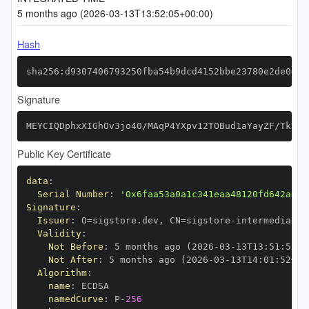
5 months ago (2026-03-13T13:52:05+00:00)
Hash
sha256:d9307406793250fba54b9dcd4152bbe23780e2de0d97
Signature
MEYCIQDphxXIGhOv3jo40/MAqP4YXpv12TOBud1aYayZF/Tk7gI
Public Key Certificate
data
:
Serial Number
:
'0x6faa53a0a1c341eaa48120fd642ad5f
Signature
:
Issuer
:
 O=sigstore.dev
,
 CN=sigstore
-
Validity
:
Not Before
:
 5 months ago (2026
-
03
-
13T13
:
51
:
52+0
Not After
:
 5 months ago (2026
-
03
-
13T14
:
01
:
52+00
Algorithm
:
name
:
namedCurve
:
 P
-
256