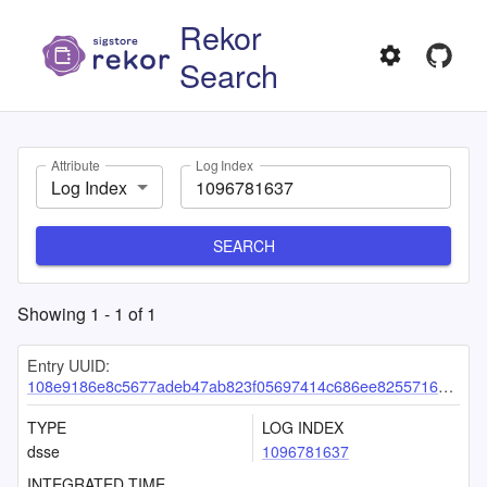
Rekor
Search
Attribute
Log Index
Log Index
SEARCH
Showing
1
-
1
of
1
Entry UUID:
108e9186e8c5677adeb47ab823f05697414c686ee8255716134c3055a534a3c4cdb6b4bd7b8acd38
TYPE
LOG INDEX
dsse
1096781637
INTEGRATED TIME