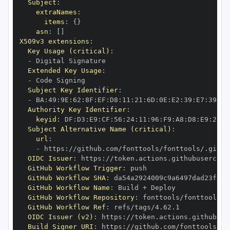
Subject
:
extraNames
:
items
:
{
}
asn
:
[
]
X509v3 extensions
:
Key Usage (critical)
:
-
Extended Key Usage
:
-
Subject Key Identifier
:
-
 BA
:
49
:
9E
:
62
:
8F
:
EF
:
D8
:
11
:
21
:
6D
:
0E
:
E2
:
39
:
E7
:
39
:
96
Authority Key Identifier
:
keyid
:
 DF
:
D3
:
E9
:
CF
:
56
:
24
:
11
:
96
:
F9
:
A8
:
D8
:
E9
:
28
:
5
Subject Alternative Name (critical)
:
url
:
-
 https
:
OIDC Issuer
:
 https
:
GitHub Workflow Trigger
:
GitHub Workflow SHA
:
GitHub Workflow Name
:
GitHub Workflow Repository
:
GitHub Workflow Ref
:
OIDC Issuer (v2)
:
 https
:
Build Signer URI
:
 https
: