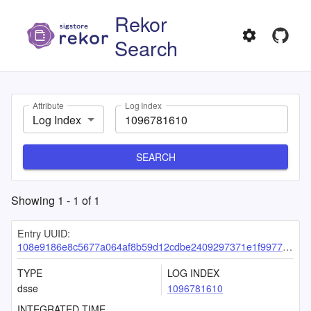
Rekor
Search
Attribute
Log Index
Log Index
SEARCH
Showing
1
-
1
of
1
Entry UUID:
108e9186e8c5677a064af8b59d12cdbe2409297371e1f997718cb7af9ee92a119c6318dc31da18d6
TYPE
LOG INDEX
dsse
1096781610
INTEGRATED TIME