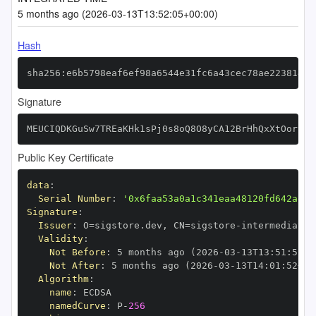
5 months ago (2026-03-13T13:52:05+00:00)
Hash
sha256:e6b5798eaf6ef98a6544e31fc6a43cec78ae223814ca
Signature
MEUCIQDKGuSw7TREaKHk1sPj0s8oQ8O8yCA12BrHhQxXtOortQI
Public Key Certificate
data
:
Serial Number
:
'0x6faa53a0a1c341eaa48120fd642ad5f
Signature
:
Issuer
:
 O=sigstore.dev
,
 CN=sigstore
-
Validity
:
Not Before
:
 5 months ago (2026
-
03
-
13T13
:
51
:
52+0
Not After
:
 5 months ago (2026
-
03
-
13T14
:
01
:
52+00
Algorithm
:
name
:
namedCurve
:
 P
-
256