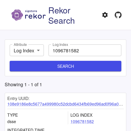
Rekor
Search
Attribute
Log Index
Log Index
SEARCH
Showing
1
-
1
of
1
Entry UUID:
108e9186e8c5677a499980c52dcbd6434fb69ed96ad0f96a0cdc7195fc7935bdf4b07292a2bc038e
TYPE
LOG INDEX
dsse
1096781582
INTEGRATED TIME