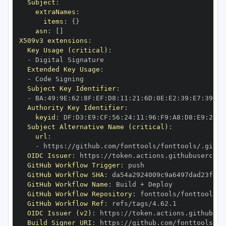
Subject
:
extraNames
:
items
:
{
}
asn
:
[
]
X509v3 extensions
:
Key Usage (critical)
:
-
Extended Key Usage
:
-
Subject Key Identifier
:
-
 BA
:
49
:
9E
:
62
:
8F
:
EF
:
D8
:
11
:
21
:
6D
:
0E
:
E2
:
39
:
E7
:
39
:
96
Authority Key Identifier
:
keyid
:
 DF
:
D3
:
E9
:
CF
:
56
:
24
:
11
:
96
:
F9
:
A8
:
D8
:
E9
:
28
:
5
Subject Alternative Name (critical)
:
url
:
-
 https
:
OIDC Issuer
:
 https
:
GitHub Workflow Trigger
:
GitHub Workflow SHA
:
GitHub Workflow Name
:
GitHub Workflow Repository
:
GitHub Workflow Ref
:
OIDC Issuer (v2)
:
 https
:
Build Signer URI
:
 https
: