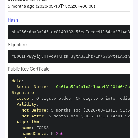
5 months ago (2026-03-13T13:52:04+00:00)
Hash
sha256:6ba3a045fec8140332d56ec7ecdc9f164ea37f4d8355
Signature
MEQCIHPWyyijSHTvo9TKFzDF3ytA331hz7Lm+S7SWteEASzAAiA
Public Key Certificate
data
:
Serial Number
:
'0x6faa53a0a1c341eaa48120fd642ad5f
Signature
:
Issuer
:
 O=sigstore.dev
,
 CN=sigstore
-
Validity
:
Not Before
:
 5 months ago (2026
-
03
-
13T13
:
51
:
52+0
Not After
:
 5 months ago (2026
-
03
-
13T14
:
01
:
52+00
Algorithm
:
name
:
namedCurve
:
 P
-
256