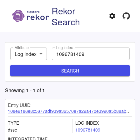
Rekor
Search
Attribute
Log Index
Log Index
SEARCH
Showing
1
-
1
of
1
Entry UUID:
108e9186e8c5677adf939a32570e7a29a470e3990a5b88ab677bc288d07f8ed161b98debc4b4971d
TYPE
LOG INDEX
dsse
1096781409
INTEGRATED TIME