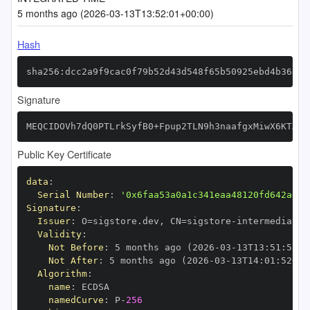
5 months ago (2026-03-13T13:52:01+00:00)
Hash
sha256:dcc2a9f9cac0f79b52d43d548f65b50925ebd4b368ae
Signature
MEQCIDOVh7dQ0PTLrkSyfB0+Fpup2TLN9h3naafgxMiwX6KTAiB
Public Key Certificate
data
:
Serial Number
:
'0x6faa53a0a1c341eaa48120fd642ad5f
Signature
:
Issuer
:
 O=sigstore.dev
,
 CN=sigstore
-
Validity
:
Not Before
:
 5 months ago (2026
-
03
-
13T13
:
51
:
52+0
Not After
:
 5 months ago (2026
-
03
-
13T14
:
01
:
52+00
Algorithm
:
name
:
namedCurve
:
 P
-
256