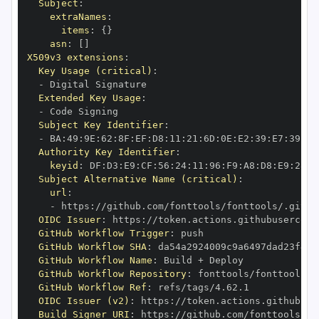
Subject
:
extraNames
:
items
:
{
}
asn
:
[
]
X509v3 extensions
:
Key Usage (critical)
:
-
Extended Key Usage
:
-
Subject Key Identifier
:
-
 BA
:
49
:
9E
:
62
:
8F
:
EF
:
D8
:
11
:
21
:
6D
:
0E
:
E2
:
39
:
E7
:
39
:
96
Authority Key Identifier
:
keyid
:
 DF
:
D3
:
E9
:
CF
:
56
:
24
:
11
:
96
:
F9
:
A8
:
D8
:
E9
:
28
:
5
Subject Alternative Name (critical)
:
url
:
-
 https
:
OIDC Issuer
:
 https
:
GitHub Workflow Trigger
:
GitHub Workflow SHA
:
GitHub Workflow Name
:
GitHub Workflow Repository
:
GitHub Workflow Ref
:
OIDC Issuer (v2)
:
 https
:
Build Signer URI
:
 https
: