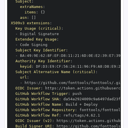
Subject
:
extraNames
:
items
:
{
}
asn
:
[
]
X509v3 extensions
:
Key Usage (critical)
:
-
Extended Key Usage
:
-
Subject Key Identifier
:
-
 BA
:
49
:
9E
:
62
:
8F
:
EF
:
D8
:
11
:
21
:
6D
:
0E
:
E2
:
39
:
E7
:
39
:
96
Authority Key Identifier
:
keyid
:
 DF
:
D3
:
E9
:
CF
:
56
:
24
:
11
:
96
:
F9
:
A8
:
D8
:
E9
:
28
:
5
Subject Alternative Name (critical)
:
url
:
-
 https
:
OIDC Issuer
:
 https
:
GitHub Workflow Trigger
:
GitHub Workflow SHA
:
GitHub Workflow Name
:
GitHub Workflow Repository
:
GitHub Workflow Ref
:
OIDC Issuer (v2)
:
 https
:
Build Signer URI
:
 https
: