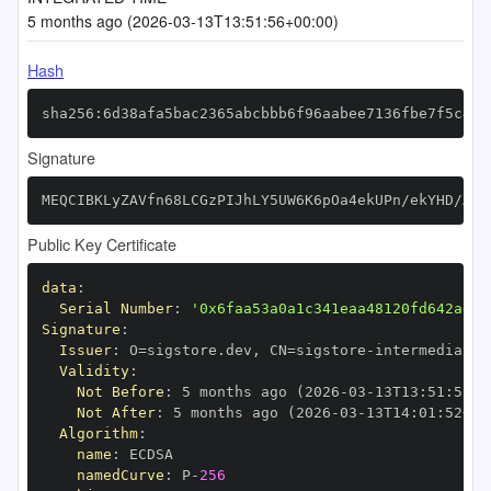
5 months ago (2026-03-13T13:51:56+00:00)
Hash
sha256:6d38afa5bac2365abcbbb6f96aabee7136fbe7f5c45c
Signature
MEQCIBKLyZAVfn68LCGzPIJhLY5UW6K6pOa4ekUPn/ekYHD/AiA
Public Key Certificate
data
:
Serial Number
:
'0x6faa53a0a1c341eaa48120fd642ad5f
Signature
:
Issuer
:
 O=sigstore.dev
,
 CN=sigstore
-
Validity
:
Not Before
:
 5 months ago (2026
-
03
-
13T13
:
51
:
52+0
Not After
:
 5 months ago (2026
-
03
-
13T14
:
01
:
52+00
Algorithm
:
name
:
namedCurve
:
 P
-
256