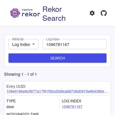
Rekor
Search
Attribute
Log Index
Log Index
SEARCH
Showing
1
-
1
of
1
Entry UUID:
108e9186e8c5677a17f91f92cd3d9cddd736d0915e864386e4e592064753ab163b36b116d55edc4a
TYPE
LOG INDEX
dsse
1096781167
INTEGRATED TIME