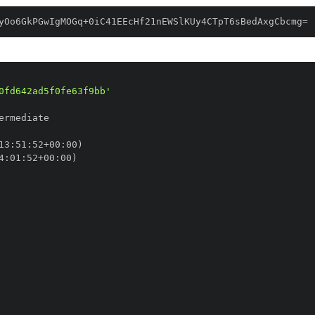
yOo6GkPGwIgMOGq+0iC41EEcHf21nEWSlKUy4CTpT6sBedAxgCbcmg=
0fd642ad5f0fe63f9bb'
13
:
51
:
52+00
:
4
:
01
:
52+00
: