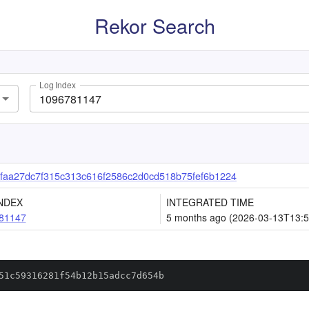
Rekor Search
Log Index
faa27dc7f315c313c616f2586c2d0cd518b75fef6b1224
NDEX
INTEGRATED TIME
81147
5 months ago (2026-03-13T13:5
51c59316281f54b12b15adcc7d654b