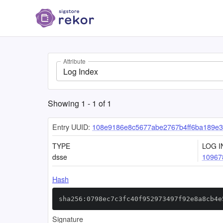
Attribute
Log Index
Showing
1
-
1
of
1
Entry UUID:
108e9186e8c5677abe2767b4ff6ba189e3
TYPE
LOG I
dsse
10967
Hash
sha256:0798ec7c3fc40f952973497f92e8a8cb4e
Signature