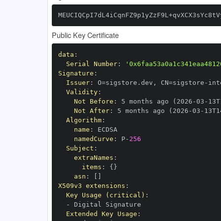
MEUCIQCpI7dL4iCqnFZ9p1yZzF9L+qvXCX3sYc8tV
Public Key Certificate
data
:
Serial Number
:
'0x6faa53a0a1c341eaa4812
Signature
:
Issuer
:
 O=sigstore.dev
,
 CN=sigstore
-
Validity
:
Not Before
:
 5 months ago (2026
-
03
-
13T
Not After
:
 5 months ago (2026
-
03
-
13T1
Algorithm
:
name
:
namedCurve
:
 P
-
256
Subject
:
extraNames
:
items
:
{
}
asn
:
[
]
X509v3 extensions
:
Key Usage (critical)
:
-
Extended Key Usage
: