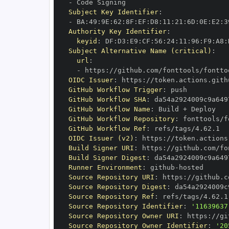
-
Subject Key Identifier
:
-
 BA
:
49
:
9E
:
62
:
8F
:
EF
:
D8
:
11
:
21
:
6D
:
0E
:
E2
:
3
Authority Key Identifier
:
keyid
:
 DF
:
D3
:
E9
:
CF
:
56
:
24
:
11
:
96
:
F9
:
A8
:
Subject Alternative Name (critical)
:
url
:
-
 https
:
OIDC Issuer
:
 https
:
GitHub Workflow Trigger
:
GitHub Workflow SHA
:
GitHub Workflow Name
:
GitHub Workflow Repository
:
GitHub Workflow Ref
:
OIDC Issuer (v2)
:
 https
:
Build Signer URI
:
 https
:
Build Signer Digest
:
Runner Environment
:
 github
-
Source Repository URI
:
 https
:
Source Repository Digest
:
Source Repository Ref
:
Source Repository Identifier
:
'11639637
Source Repository Owner URI
:
 https
:
Source Repository Owner Identifier
:
'20