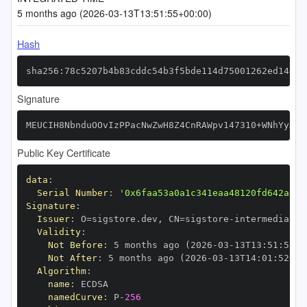
5 months ago (2026-03-13T13:51:55+00:00)
Hash
sha256:78c5207b4b83cddc54b3f5bde114d75001262ed1447d
Signature
MEUCIH8NbnduOOvIzPPacNwZwH8Z4CnRAWpv147310+WNhYyAiE
Public Key Certificate
data
:
Serial Number
:
'0x6faa53a0a1c341eaa48120fd642ad5f
Signature
:
Issuer
:
 O=sigstore.dev
,
 CN=sigstore
-
Validity
:
Not Before
:
 5 months ago (2026
-
03
-
13T13
:
51
:
52+0
Not After
:
 5 months ago (2026
-
03
-
13T14
:
01
:
52+00
Algorithm
:
name
:
namedCurve
:
 P
-
256