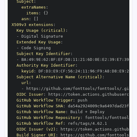
Subject
:
extraNames
:
items
:
{
}
asn
:
[
]
X509v3 extensions
:
Key Usage (critical)
:
-
Extended Key Usage
:
-
Subject Key Identifier
:
-
 BA
:
49
:
9E
:
62
:
8F
:
EF
:
D8
:
11
:
21
:
6D
:
0E
:
E2
:
39
:
E7
:
39
:
96
Authority Key Identifier
:
keyid
:
 DF
:
D3
:
E9
:
CF
:
56
:
24
:
11
:
96
:
F9
:
A8
:
D8
:
E9
:
28
:
5
Subject Alternative Name (critical)
:
url
:
-
 https
:
OIDC Issuer
:
 https
:
GitHub Workflow Trigger
:
GitHub Workflow SHA
:
GitHub Workflow Name
:
GitHub Workflow Repository
:
GitHub Workflow Ref
:
OIDC Issuer (v2)
:
 https
:
Build Signer URI
:
 https
: