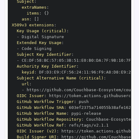
Subject
:
extraNames
:
items
:
{
}
asn
:
[
]
X509v3 extensions
:
Key Usage (critical)
:
-
Extended Key Usage
:
-
Subject Key Identifier
:
-
 CE
:
DF
:
58
:
BC
:
57
:
05
:
3B
:
51
:
E0
:
B0
:
DA
:
7F
:
9B
:
10
:
7F
:
4F
Authority Key Identifier
:
keyid
:
 DF
:
D3
:
E9
:
CF
:
56
:
24
:
11
:
96
:
F9
:
A8
:
D8
:
E9
:
28
:
5
Subject Alternative Name (critical)
:
url
:
-
 https
:
//github.com/Couchbase
-
Ecosystem/couchb
OIDC Issuer
:
 https
:
GitHub Workflow Trigger
:
GitHub Workflow SHA
:
GitHub Workflow Name
:
 pypi
-
GitHub Workflow Repository
:
 Couchbase
-
Ecosystem/c
GitHub Workflow Ref
:
OIDC Issuer (v2)
:
 https
:
Build Signer URI
:
 https
:
//github.com/Couchbase
-
Ec