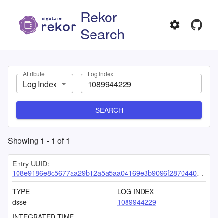
Rekor
Search
Attribute
Log Index
Log Index
SEARCH
Showing
1
-
1
of
1
Entry UUID:
108e9186e8c5677aa29b12a5a5aa04169e3b9096f28704407c49bf2fe968b454acd9c61f903108c9
TYPE
LOG INDEX
dsse
1089944229
INTEGRATED TIME