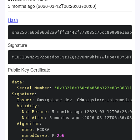
5 months ago (2026-03-12T06:26:03+00:00)
Hash
sha256:a6bd966d2a0fff23442f778085c75cc89908e1aab24c
Signature
MEUCIByNZPiPZo8jdpxCjz3ZQs2vONr9hfHYwlHbe+83YSDTAiE
Public Key Certificate
data
:
Serial Number
:
'0x38216e360c6a858b322e88f868118db
Signature
:
Issuer
:
 O=sigstore.dev
,
 CN=sigstore
-
Validity
:
Not Before
:
 5 months ago (2026
-
03
-
12T06
:
26
:
03+0
Not After
:
 5 months ago (2026
-
03
-
12T06
:
36
:
03+00
Algorithm
:
name
:
namedCurve
:
 P
-
256