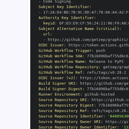
-
Subject Key Identifier
:
-
 17
:
2A
:
D4
:
BD
:
7B
:
9C
:
DD
:
A7
:
78
:
0A
:
A4
:
A2
:
F
Authority Key Identifier
:
keyid
:
 DF
:
D3
:
E9
:
CF
:
56
:
24
:
11
:
96
:
F9
:
A8
:
Subject Alternative Name (critical)
:
url
:
-
 https
:
//github.com/getzep/graphiti/
OIDC Issuer
:
 https
:
GitHub Workflow Trigger
:
GitHub Workflow SHA
:
GitHub Workflow Name
:
GitHub Workflow Repository
:
GitHub Workflow Ref
:
OIDC Issuer (v2)
:
 https
:
Build Signer URI
:
 https
:
//github.com/ge
Build Signer Digest
:
Runner Environment
:
 github
-
Source Repository URI
:
 https
:
Source Repository Digest
:
Source Repository Ref
:
Source Repository Identifier
:
'84005630
Source Repository Owner URI
:
 https
:
Source Repository Owner Identifier
:
'13