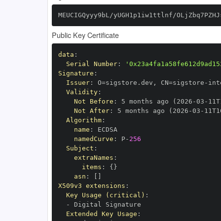
MEUCIGQyyy9bL/yUGH1p1iw1ttlnf/OLjZbq7PZHJ
Public Key Certificate
data
:
Serial Number
:
'0x23a4fa1a58fe612d9ad15
Signature
:
Issuer
:
 O=sigstore.dev
,
 CN=sigstore
-
Validity
:
Not Before
:
 5 months ago (2026
-
03
-
11T
Not After
:
 5 months ago (2026
-
03
-
11T1
Algorithm
:
name
:
namedCurve
:
 P
-
256
Subject
:
extraNames
:
items
:
{
}
asn
:
[
]
X509v3 extensions
:
Key Usage (critical)
:
-
Extended Key Usage
: