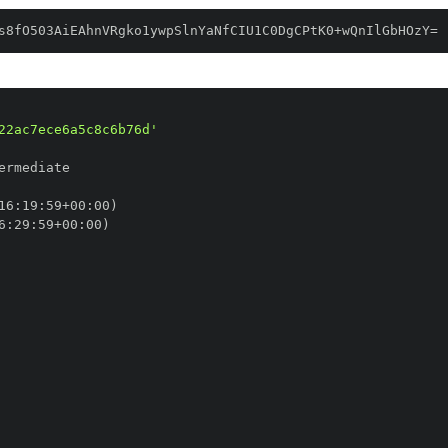
s8fO503AiEAhnVRgko1ywpSlnYaNfCIU1C0DgCPtK0+wQnIlGbHOzY=
22ac7ece6a5c8c6b76d'
16
:
19
:
59+00
:
6
:
29
:
59+00
: