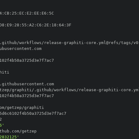
4
:
CB
:
25
:
EC
:
E2
:
EE
:
E6
:
D8
:
E9
:
28
:
55
:
A2
:
C6
:
2E
:
18
:
64
:
.github/workflows/release
-
graphiti
-
tzep/graphiti/.github/workflows/release
-
graphiti
-
6'
2832125'