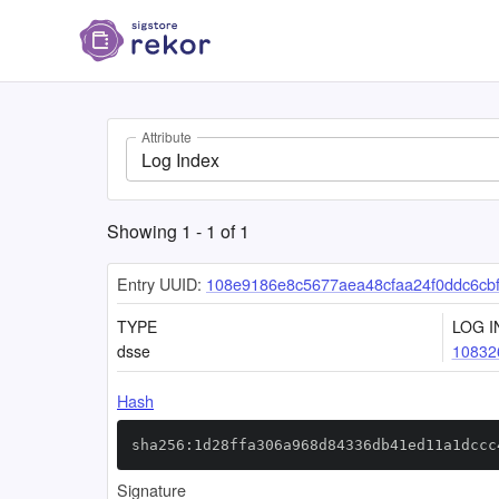
Attribute
Log Index
Showing
1
-
1
of
1
Entry UUID:
108e9186e8c5677aea48cfaa24f0ddc6cb
TYPE
LOG I
dsse
10832
Hash
sha256:1d28ffa306a968d84336db41ed11a1dccc
Signature