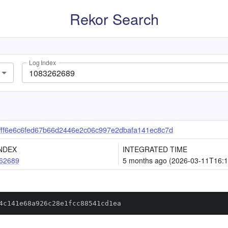
Rekor Search
Log Index
fff6e6c6fed67b66d2446e2c06c997e2dbafa141ec8c7d
NDEX
INTEGRATED TIME
62689
5 months ago (2026-03-11T16:1
4c141e68a926c28e1fcc88541cd1ea