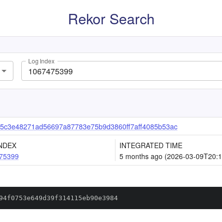
Rekor Search
Log Index
5c3e48271ad56697a87783e75b9d3860ff7aff4085b53ac
NDEX
INTEGRATED TIME
75399
5 months ago (2026-03-09T20:1
94f0753e649d39f314115eb90e3984