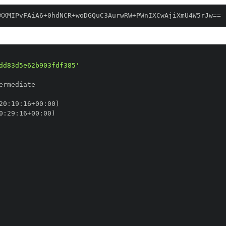
XXMIPvFAiA6+0hdNCR+woDGQuC3AurwRW+PWnIXCwAjiXmU4W5rJw==
dd83d5e62b903fdf385'
20
:
19
:
16+00
:
0
:
29
:
16+00
: