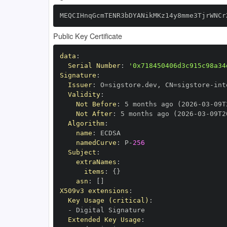
MEQCIHnqGcmTENR3bDYANikMKz14y8mme3TjrWNCr
Public Key Certificate
data
:
Serial Number
:
'0x718450406d3c915c98a34
Signature
:
Issuer
:
 O=sigstore.dev
,
 CN=sigstore
-
Validity
:
Not Before
:
 5 months ago (2026
-
03
-
09T
Not After
:
 5 months ago (2026
-
03
-
09T2
Algorithm
:
name
:
namedCurve
:
 P
-
256
Subject
:
extraNames
:
items
:
{
}
asn
:
[
]
X509v3 extensions
:
Key Usage (critical)
:
-
Extended Key Usage
: