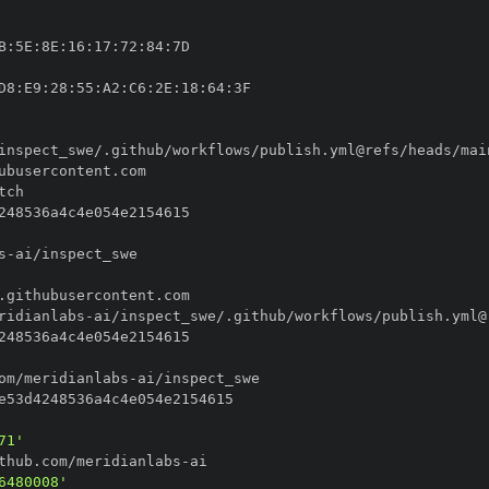
B
:
5E
:
8E
:
16
:
17
:
72
:
84
:
D8
:
E9
:
28
:
55
:
A2
:
C6
:
2E
:
18
:
64
:
s
-
ridianlabs
-
om/meridianlabs
-
71'
thub.com/meridianlabs
-
6480008'