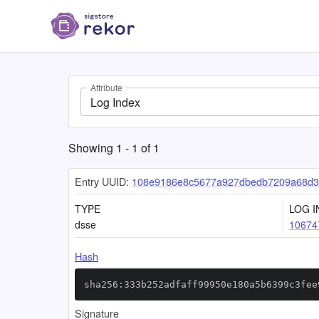
Attribute
Log Index
Showing
1
-
1
of
1
Entry UUID:
108e9186e8c5677a927dbedb7209a68d3
TYPE
LOG I
dsse
10674
Hash
sha256:333b252adfaff99950e180a5b6399c3fee
Signature