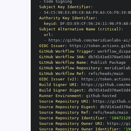
-
Subject Key Identifier
:
-
 54
:
C5
:
98
:
E3
:
89
:
C8
:
6A
:
F9
:
A3
:
C6
:
F0
:
19
:
B
Authority Key Identifier
:
keyid
:
 DF
:
D3
:
E9
:
CF
:
56
:
24
:
11
:
96
:
F9
:
A8
:
Subject Alternative Name (critical)
:
url
:
-
 https
:
//github.com/meridianlabs
-
OIDC Issuer
:
 https
:
GitHub Workflow Trigger
:
GitHub Workflow SHA
:
GitHub Workflow Name
:
GitHub Workflow Repository
:
 meridianlab
GitHub Workflow Ref
:
OIDC Issuer (v2)
:
 https
:
Build Signer URI
:
 https
:
//github.com/me
Build Signer Digest
:
Runner Environment
:
 github
-
Source Repository URI
:
 https
:
//github.c
Source Repository Digest
:
Source Repository Ref
:
Source Repository Identifier
:
'10472129
Source Repository Owner URI
:
 https
:
//gi
Source Repository Owner Identifier
:
'19