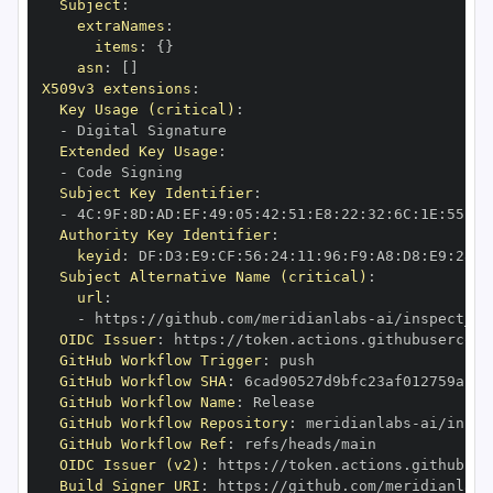
Subject
:
extraNames
:
items
:
{
}
asn
:
[
]
X509v3 extensions
:
Key Usage (critical)
:
-
Extended Key Usage
:
-
Subject Key Identifier
:
-
 4C
:
9F
:
8D
:
AD
:
EF
:
49
:
05
:
42
:
51
:
E8
:
22
:
32
:
6C
:
1E
:
55
:
1F
Authority Key Identifier
:
keyid
:
 DF
:
D3
:
E9
:
CF
:
56
:
24
:
11
:
96
:
F9
:
A8
:
D8
:
E9
:
28
:
5
Subject Alternative Name (critical)
:
url
:
-
 https
:
//github.com/meridianlabs
-
OIDC Issuer
:
 https
:
GitHub Workflow Trigger
:
GitHub Workflow SHA
:
GitHub Workflow Name
:
GitHub Workflow Repository
:
 meridianlabs
-
GitHub Workflow Ref
:
OIDC Issuer (v2)
:
 https
:
Build Signer URI
:
 https
:
//github.com/meridianlabs