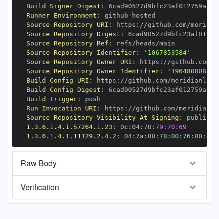
Build Signer Digest
:
Runner Environment
:
 github
-
Source Repository URI
:
 https
:
//github.com/meridia
Source Repository Digest
:
Source Repository Ref
:
Source Repository Identifier
:
'1067853584'
Source Repository Owner URI
:
 https
:
//github.com/m
Source Repository Owner Identifier
:
'196480008'
Build Config URI
:
 https
:
//github.com/meridianlabs
Build Config Digest
:
Build Trigger
:
Run Invocation URI
:
 https
:
//github.com/meridianla
Source Repository Visibility At Signing
:
1.3.6.1.4.1.57264.1.23
:
 0c
:
04
:
70
:
79:70:69
1.3.6.1.4.1.11129.2.4.2
:
 04
:
7a
:
00
:
78
:
00
:
76
:
00
:
dd
:
Raw Body
Verification