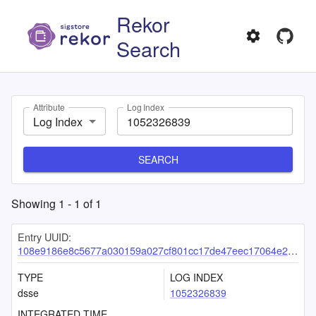
Rekor
Search
Attribute
Log Index
Log Index
SEARCH
Showing
1
-
1
of
1
Entry UUID:
108e9186e8c5677a030159a027cf801cc17de47eec17064e2396102bd53aa959d22d4e1deb772401
TYPE
LOG INDEX
dsse
1052326839
INTEGRATED TIME