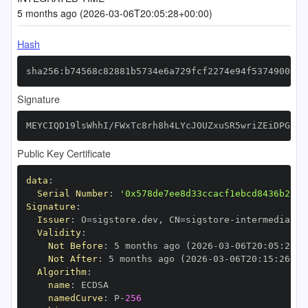
5 months ago (2026-03-06T20:05:28+00:00)
Hash
sha256:b74568c82881b5734e6a729fcf2274e94f537490004b
Signature
MEYCIQD19lsWhhI/FWxTc8rh8h4LYcJOUZxuSR5wriZEiDPGhwI
Public Key Certificate
data
:
Serial Number
:
'0x578de7ee8d33ccacf1ebcd8436b2c35
Signature
:
Issuer
:
 O=sigstore.dev
,
 CN=sigstore
-
Validity
:
Not Before
:
 5 months ago (2026
-
03
-
06T20
:
05
:
26+0
Not After
:
 5 months ago (2026
-
03
-
06T20
:
15
:
26+00
Algorithm
:
name
:
namedCurve
:
 P
-
256