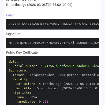
5 months ago (2026-03-06T09:55:02+00:00)
Hash
sha256:b55293e56d9149c2d02ebd8d4a1cf67c53ab279a5fef
Signature
MEQCIFqJMvC7LZPx5w6eZ+UzatYye4r4ZhlPNSQmubZ99jSvAiA
Public Key Certificate
data
:
Serial Number
:
'0x17561b6aefe559a0d4ab05185dc49ef
Signature
:
Issuer
:
 O=sigstore.dev
,
 CN=sigstore
-
Validity
:
Not Before
:
 5 months ago (2026
-
03
-
06T09
:
55
:
01+0
Not After
:
 5 months ago (2026
-
03
-
06T10
:
05
:
01+00
Algorithm
:
name
:
namedCurve
:
 P
-
256