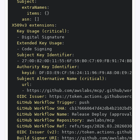
Subject
:
extraNames
:
items
:
{
}
asn
:
[
]
X509v3 extensions
:
Key Usage (critical)
:
-
Extended Key Usage
:
-
Subject Key Identifier
:
-
 27
:
0D
:
82
:
0D
:
11
:
55
:
6F
:
59
:
B0
:
C7
:
69
:
FB
:
91
:
74
:
BB
:
F6
Authority Key Identifier
:
keyid
:
 DF
:
D3
:
E9
:
CF
:
56
:
24
:
11
:
96
:
F9
:
A8
:
D8
:
E9
:
28
:
5
Subject Alternative Name (critical)
:
url
:
-
 https
:
OIDC Issuer
:
 https
:
GitHub Workflow Trigger
:
GitHub Workflow SHA
:
GitHub Workflow Name
:
GitHub Workflow Repository
:
GitHub Workflow Ref
:
OIDC Issuer (v2)
:
 https
:
Build Signer URI
:
 https
: