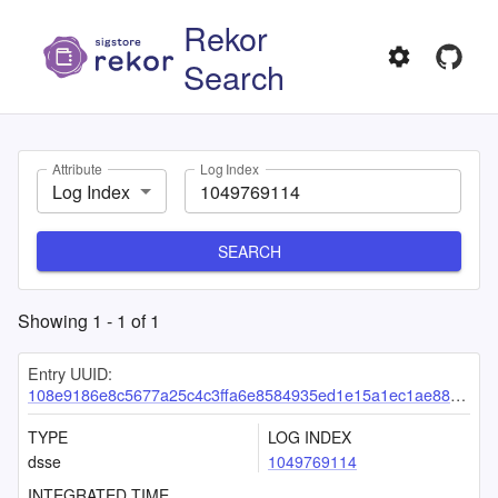
Rekor
Search
Attribute
Log Index
Log Index
SEARCH
Showing
1
-
1
of
1
Entry UUID:
108e9186e8c5677a25c4c3ffa6e8584935ed1e15a1ec1ae88cb6f8e7452b65958bc68dd540fe7264
TYPE
LOG INDEX
dsse
1049769114
INTEGRATED TIME