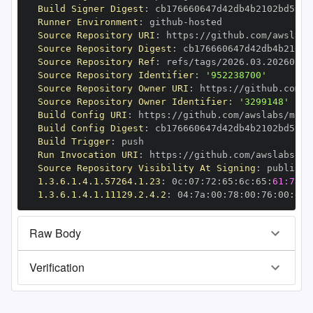
Build Signer Digest
:
Runner Environment
:
 github
-
Source Repository URI
:
 https
:
Source Repository Digest
:
Source Repository Ref
:
Source Repository Identifier
:
'952238700'
Source Repository Owner URI
:
 https
:
Source Repository Owner Identifier
:
'3299148'
Build Config URI
:
 https
:
Build Config Digest
:
Build Trigger
:
Run Invocation URI
:
 https
:
Source Repository Visibility At Signing
:
1.3.6.1.4.1.57264.1.23
:
 0c
:
07
:
72
:
65
:
6c
:
65
:
61:73:6
1.3.6.1.4.1.11129.2.4.2
:
 04
:
7a
:
00
:
78
:
00
:
76
:
00
:
dd
:
Raw Body
Verification