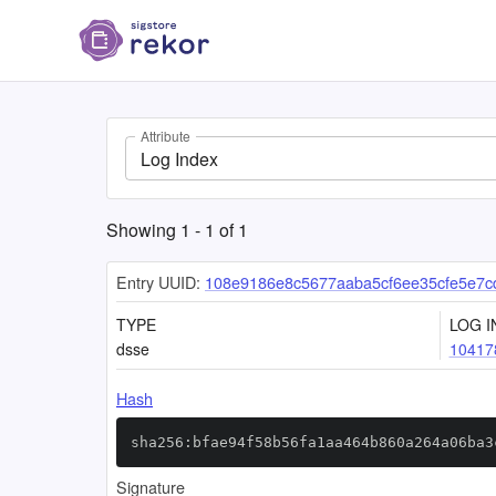
Attribute
Log Index
Showing
1
-
1
of
1
Entry UUID:
108e9186e8c5677aaba5cf6ee35cfe5e7c
TYPE
LOG I
dsse
10417
Hash
sha256:bfae94f58b56fa1aa464b860a264a06ba3
Signature