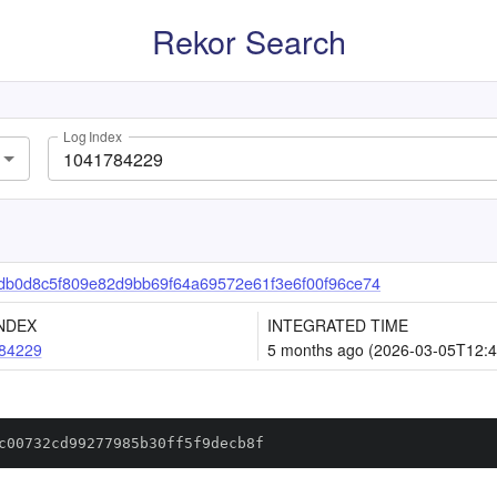
Rekor Search
Log Index
db0d8c5f809e82d9bb69f64a69572e61f3e6f00f96ce74
NDEX
INTEGRATED TIME
84229
5 months ago (2026-03-05T12:4
c00732cd99277985b30ff5f9decb8f