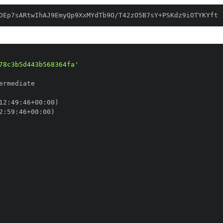
DEp7sARtwIhAJ9EmyQp9XxMYdTb9O/T42zO5B7sY+PSKdz9iOTYKYft
78c3b5d443b568364fa'
12
:
49
:
46+00
:
2
:
59
:
46+00
: