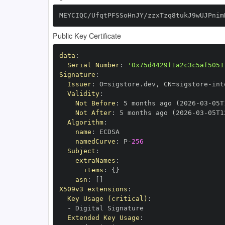
MEYCIQC/UfqtPFSSoHnJY/zzxTzq8tukJ9wUJPnim
Public Key Certificate
data
:
Serial Number
:
'0x75d4429f1a2c3c5af5051
Signature
:
Issuer
:
 O=sigstore.dev
,
 CN=sigstore
-
Validity
:
Not Before
:
 5 months ago (2026
-
03
-
05T
Not After
:
 5 months ago (2026
-
03
-
05T1
Algorithm
:
name
:
namedCurve
:
 P
-
256
Subject
:
extraNames
:
items
:
{
}
asn
:
[
]
X509v3 extensions
:
Key Usage (critical)
:
-
Extended Key Usage
: