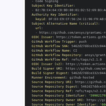
-
Subject Key Identifier
:
-
 B2
:
7B
:
C4
:
64
:
CD
:
BD
:
80
:
01
:
D2
:
52
:
69
:
B3
:
A
Authority Key Identifier
:
keyid
:
 DF
:
D3
:
E9
:
CF
:
56
:
24
:
11
:
96
:
F9
:
A8
:
Subject Alternative Name (critical)
:
url
:
-
 https
:
//github.com/ansys/grantami
-
OIDC Issuer
:
 https
:
GitHub Workflow Trigger
:
GitHub Workflow SHA
:
GitHub Workflow Name
:
GitHub Workflow Repository
:
 ansys/grant
GitHub Workflow Ref
:
OIDC Issuer (v2)
:
 https
:
Build Signer URI
:
 https
:
//github.com/an
Build Signer Digest
:
Runner Environment
:
 github
-
Source Repository URI
:
 https
:
//github.c
Source Repository Digest
:
Source Repository Ref
:
Source Repository Identifier
:
'59902179
Source Repository Owner URI
:
 https
:
Source Repository Owner Identifier
:
'66