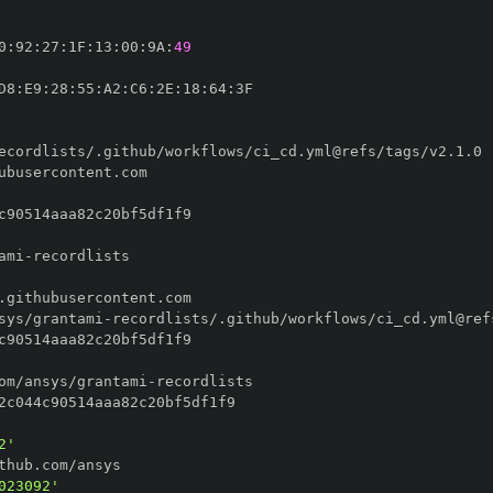
0
:
92
:
27
:
1F
:
13
:
00
:
9A
:
49
D8
:
E9
:
28
:
55
:
A2
:
C6
:
2E
:
18
:
64
:
ami
-
sys/grantami
-
om/ansys/grantami
-
2'
023092'