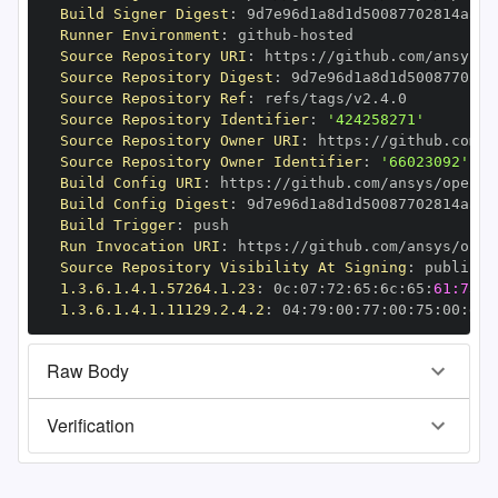
Build Signer Digest
:
Runner Environment
:
 github
-
Source Repository URI
:
 https
:
//github.com/ansys/o
Source Repository Digest
:
Source Repository Ref
:
Source Repository Identifier
:
'424258271'
Source Repository Owner URI
:
 https
:
Source Repository Owner Identifier
:
'66023092'
Build Config URI
:
 https
:
//github.com/ansys/openap
Build Config Digest
:
Build Trigger
:
Run Invocation URI
:
 https
:
//github.com/ansys/open
Source Repository Visibility At Signing
:
1.3.6.1.4.1.57264.1.23
:
 0c
:
07
:
72
:
65
:
6c
:
65
:
61:73:6
1.3.6.1.4.1.11129.2.4.2
:
 04
:
79
:
00
:
77
:
00
:
75
:
00
:
dd
:
Raw Body
Verification