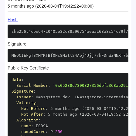
5 months ago (2026-03-04T19:42:22+00:00)
Hash
sha256:4cbe64710405e32c88a90754aeaa168a3c54c79f777c
Signature
MEQCIEFgTSXMYKTBf0Hc8Mztt24Apj4Jjj//hFDnWzNNXT7bAiA
Public Key Certificate
data
:
Serial Number
:
'0x05238d7300327356dbfa368ab291f4f
Signature
:
Issuer
:
 O=sigstore.dev
,
 CN=sigstore
-
Validity
:
Not Before
:
 5 months ago (2026
-
03
-
04T19
:
42
:
22+0
Not After
:
 5 months ago (2026
-
03
-
04T19
:
52
:
22+00
Algorithm
:
name
:
namedCurve
:
 P
-
256