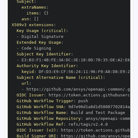
Subject
:
extraNames
:
items
:
{
}
asn
:
[
]
X509v3 extensions
:
Key Usage (critical)
:
-
Extended Key Usage
:
-
Subject Key Identifier
:
-
 E3
:
B3
:
F1
:
4B
:
FE
:
3A
:
DC
:
3E
:
18
:
0D
:
70
:
35
:
DE
:
A2
:
E6
:
F7
Authority Key Identifier
:
keyid
:
 DF
:
D3
:
E9
:
CF
:
56
:
24
:
11
:
96
:
F9
:
A8
:
D8
:
E9
:
28
:
5
Subject Alternative Name (critical)
:
url
:
-
 https
:
//github.com/ansys/openapi
-
OIDC Issuer
:
 https
:
GitHub Workflow Trigger
:
GitHub Workflow SHA
:
GitHub Workflow Name
:
GitHub Workflow Repository
:
 ansys/openapi
-
GitHub Workflow Ref
:
OIDC Issuer (v2)
:
 https
:
Build Signer URI
:
 https
:
//github.com/ansys/openap