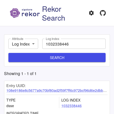
Rekor
Search
Attribute
Log Index
Log Index
SEARCH
Showing
1
-
1
of
1
Entry UUID:
108e9186e8c5677a9c70bf80ad2f59f7ff6c972bcf96d6e2dbbbbc6c99f0cc3b88289bac7800fbe2
TYPE
LOG INDEX
dsse
1032338446
INTEGRATED TIME