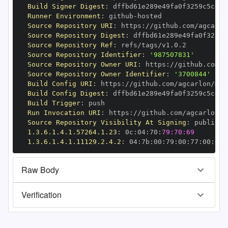
Build Signer Digest
:
Runner Environment
:
 github
-
Source Repository URI
:
 https
:
Source Repository Digest
:
Source Repository Ref
:
Source Repository Identifier
:
'987507831'
Source Repository Owner URI
:
 https
:
Source Repository Owner Identifier
:
'3700844'
Build Config URI
:
 https
:
Build Config Digest
:
Build Trigger
:
Run Invocation URI
:
 https
:
Source Repository Visibility At Signing
:
1.3.6.1.4.1.57264.1.23
:
 0c
:
04
:
70
:
79:70:69
1.3.6.1.4.1.11129.2.4.2
:
 04
:
7b
:
00
:
79
:
00
:
77
:
00
:
dd
:
Raw Body
Verification