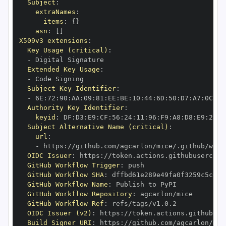
Subject
:
extraNames
:
items
:
{
}
asn
:
[
]
X509v3 extensions
:
Key Usage (critical)
:
-
Extended Key Usage
:
-
Subject Key Identifier
:
-
 6E
:
72
:
90
:
AA
:
09
:
81
:
EE
:
BE
:
10
:
44
:
6D
:
50
:
D7
:
A7
:
0C
:
4E
Authority Key Identifier
:
keyid
:
 DF
:
D3
:
E9
:
CF
:
56
:
24
:
11
:
96
:
F9
:
A8
:
D8
:
E9
:
28
:
5
Subject Alternative Name (critical)
:
url
:
-
 https
:
OIDC Issuer
:
 https
:
GitHub Workflow Trigger
:
GitHub Workflow SHA
:
GitHub Workflow Name
:
GitHub Workflow Repository
:
GitHub Workflow Ref
:
OIDC Issuer (v2)
:
 https
:
Build Signer URI
:
 https
: