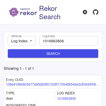
Rekor
Search
Attribute
Log Index
Log Index
SEARCH
Showing
1
-
1
of
1
Entry UUID:
108e9186e8c5677a95d2d9015c8f170548654ae2c83e94f063ac20b26a53e7caf3995d134dbd8dd7
TYPE
LOG INDEX
dsse
1016863806
INTEGRATED TIME