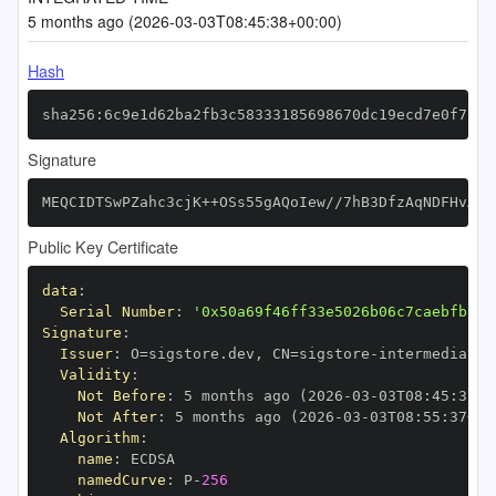
5 months ago (2026-03-03T08:45:38+00:00)
Hash
sha256:6c9e1d62ba2fb3c58333185698670dc19ecd7e0f7bc2
Signature
MEQCIDTSwPZahc3cjK++OSs55gAQoIew//7hB3DfzAqNDFHvAiB
Public Key Certificate
data
:
Serial Number
:
'0x50a69f46ff33e5026b06c7caebfb8ea
Signature
:
Issuer
:
 O=sigstore.dev
,
 CN=sigstore
-
Validity
:
Not Before
:
 5 months ago (2026
-
03
-
03T08
:
45
:
37+0
Not After
:
 5 months ago (2026
-
03
-
03T08
:
55
:
37+00
Algorithm
:
name
:
namedCurve
:
 P
-
256