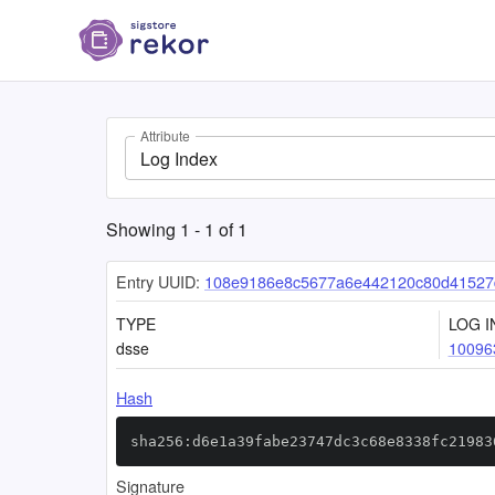
Attribute
Log Index
Showing
1
-
1
of
1
Entry UUID:
108e9186e8c5677a6e442120c80d41527d
TYPE
LOG I
dsse
10096
Hash
sha256:d6e1a39fabe23747dc3c68e8338fc21983
Signature