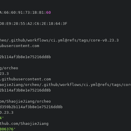
A
:
66
:
60
:
91
:
73
:
1B
:
B1
:
60
D8
:
E9
:
28
:
55
:
A2
:
C6
:
2E
:
18
:
64
:
heo/.github/workflows/ci.yml@refs/tags/core
-
aojieJiang/orcheo/.github/workflows/ci.yml@refs/tags/cor
4'
806376'