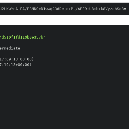
U2LKwYnAiEA/PBNNOcD1wwqC3dDejqiPt/APF9+U8mbik8VyzahSq8=
4d510f1fd110b0e357b'
17
:
09
:
13+00
:
7
:
19
:
13+00
: