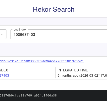
Rekor Search
Log Index
db52c9c7e57558ff3888f02ad3aab4770351f01d70f2c1
NDEX
INTEGRATED TIME
37403
5 months ago (2026-03-02T17:0
6317db9cfca33a7d9fa924c146da38