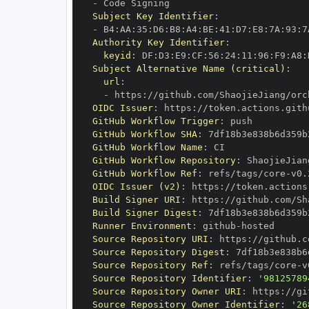
-
Subject Key Identifier
:
-
 B4
:
AA
:
35
:
D6
:
B8
:
A4
:
BE
:
41
:
D7
:
E8
:
7A
:
93
:
7
Authority Key Identifier
:
keyid
:
 DF
:
D3
:
E9
:
CF
:
56
:
24
:
11
:
96
:
F9
:
A8
:
Subject Alternative Name (critical)
:
url
:
-
 https
:
//github.com/ShaojieJiang/orc
OIDC Issuer
:
 https
:
GitHub Workflow Trigger
:
GitHub Workflow SHA
:
GitHub Workflow Name
:
GitHub Workflow Repository
:
GitHub Workflow Ref
:
 refs/tags/core
-
OIDC Issuer (v2)
:
 https
:
Build Signer URI
:
 https
:
//github.com/Sh
Build Signer Digest
:
Runner Environment
:
 github
-
Source Repository URI
:
 https
:
Source Repository Digest
:
Source Repository Ref
:
 refs/tags/core
-
Source Repository Identifier
:
'98125789
Source Repository Owner URI
:
 https
:
Source Repository Owner Identifier
:
'26