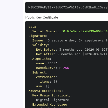
MEUCIFOAF/E3xKZdUC7IwVh1l0eb6vM2bn8i2Gsij
Public Key Certificate
data
:
Serial Number
:
'0x67e0ac739a6d39e864c04
Signature
:
Issuer
:
 O=sigstore.dev
,
 CN=sigstore
-
Validity
:
Not Before
:
 5 months ago (2026
-
03
-
02T
Not After
:
 5 months ago (2026
-
03
-
02T1
Algorithm
:
name
:
namedCurve
:
 P
-
256
Subject
:
extraNames
:
items
:
{
}
asn
:
[
]
X509v3 extensions
:
Key Usage (critical)
:
-
Extended Key Usage
: