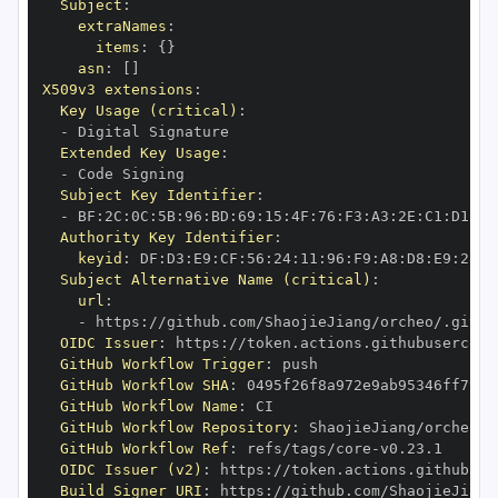
Subject
:
extraNames
:
items
:
{
}
asn
:
[
]
X509v3 extensions
:
Key Usage (critical)
:
-
Extended Key Usage
:
-
Subject Key Identifier
:
-
 BF
:
2C
:
0C
:
5B
:
96
:
BD
:
69
:
15
:
4F
:
76
:
F3
:
A3
:
2E
:
C1
:
D1
:
CA
Authority Key Identifier
:
keyid
:
 DF
:
D3
:
E9
:
CF
:
56
:
24
:
11
:
96
:
F9
:
A8
:
D8
:
E9
:
28
:
5
Subject Alternative Name (critical)
:
url
:
-
 https
:
//github.com/ShaojieJiang/orcheo/.githu
OIDC Issuer
:
 https
:
GitHub Workflow Trigger
:
GitHub Workflow SHA
:
GitHub Workflow Name
:
GitHub Workflow Repository
:
GitHub Workflow Ref
:
 refs/tags/core
-
OIDC Issuer (v2)
:
 https
:
Build Signer URI
:
 https
:
//github.com/ShaojieJiang