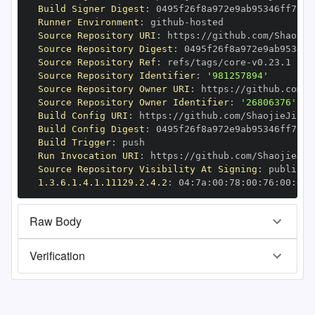
Build Signer Digest
:
Runner Environment
:
 github
-
Source Repository URI
:
 https
:
Source Repository Digest
:
Source Repository Ref
:
 refs/tags/core
-
Source Repository Identifier
:
'981257894'
Source Repository Owner URI
:
 https
:
Source Repository Owner Identifier
:
'26806376'
Build Config URI
:
 https
:
//github.com/ShaojieJiang
Build Config Digest
:
Build Trigger
:
Run Invocation URI
:
 https
:
Source Repository Visibility At Signing
:
1.3.6.1.4.1.11129.2.4.2
:
 04
:
7a
:
00
:
78
:
00
:
76
:
00
:
dd
:
Raw Body
Verification