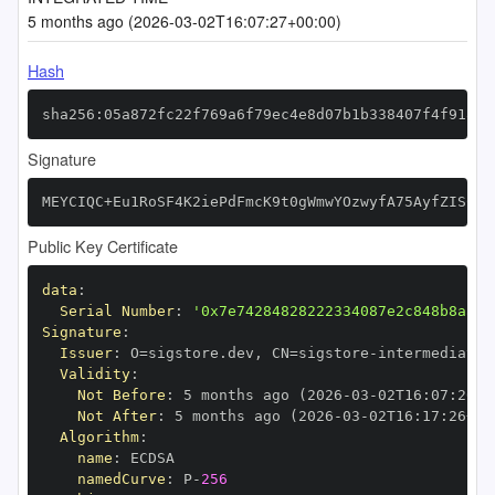
5 months ago (2026-03-02T16:07:27+00:00)
Hash
sha256:05a872fc22f769a6f79ec4e8d07b1b338407f4f9187d
Signature
MEYCIQC+Eu1RoSF4K2iePdFmcK9t0gWmwYOzwyfA75AyfZISCwI
Public Key Certificate
data
:
Serial Number
:
'0x7e74284828222334087e2c848b8aa7f
Signature
:
Issuer
:
 O=sigstore.dev
,
 CN=sigstore
-
Validity
:
Not Before
:
 5 months ago (2026
-
03
-
02T16
:
07
:
26+0
Not After
:
 5 months ago (2026
-
03
-
02T16
:
17
:
26+00
Algorithm
:
name
:
namedCurve
:
 P
-
256