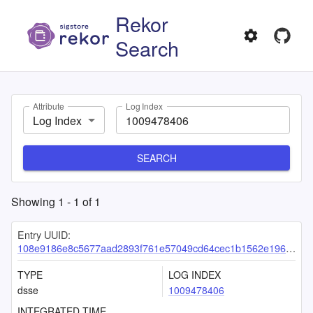
Rekor
Search
Attribute
Log Index
Log Index
SEARCH
Showing
1
-
1
of
1
Entry UUID:
108e9186e8c5677aad2893f761e57049cd64cec1b1562e196affa25e0284983bc6434214d863d4f1
TYPE
LOG INDEX
dsse
1009478406
INTEGRATED TIME