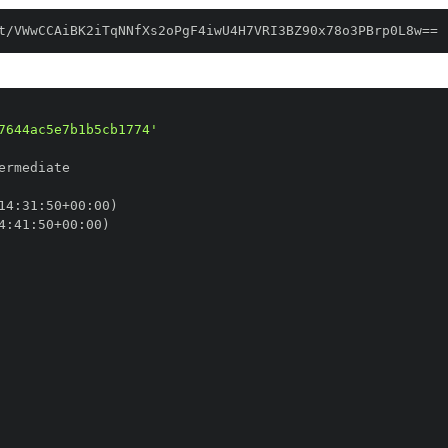
t/VWwCCAiBK2iTqNNfXs2oPgF4iwU4H7VRI3BZ90x78o3PBrp0L8w==
7644ac5e7b1b5cb1774'
14
:
31
:
50+00
:
4
:
41
:
50+00
: