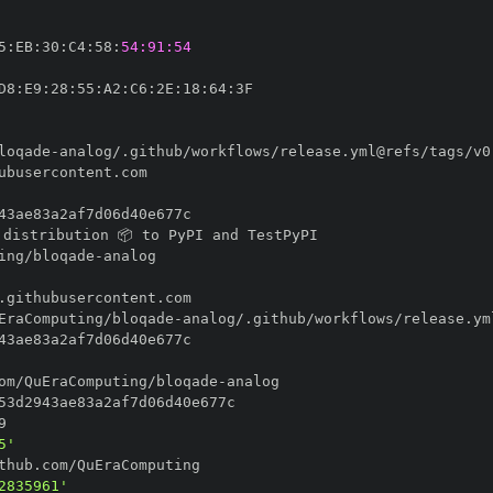
5
:
EB
:
30
:
C4
:
58
:
54:91:54
D8
:
E9
:
28
:
55
:
A2
:
C6
:
2E
:
18
:
64
:
loqade
-
ing/bloqade
-
EraComputing/bloqade
-
om/QuEraComputing/bloqade
-
5'
2835961'