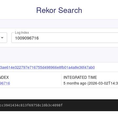
Rekor Search
Log Index
33ae614e322797e716755d498966e8fb01a4a8e36f47ab0
NDEX
INTEGRATED TIME
96716
5 months ago (2026-03-02T14:3
cc3941434c813f69758c10b3c4098f