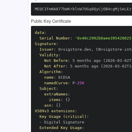
MEQCIFmNA877bWKrblnW7OGq8QyCjOB4cgMjSeLEz
Public Key Certificate
data
:
Serial Number
:
'0x40c2992b0aee395420025
Signature
:
Issuer
:
 O=sigstore.dev
,
 CN=sigstore
-
Validity
:
Not Before
:
 5 months ago (2026
-
03
-
02T
Not After
:
 5 months ago (2026
-
03
-
02T1
Algorithm
:
name
:
namedCurve
:
 P
-
256
Subject
:
extraNames
:
items
:
{
}
asn
:
[
]
X509v3 extensions
:
Key Usage (critical)
:
-
Extended Key Usage
: