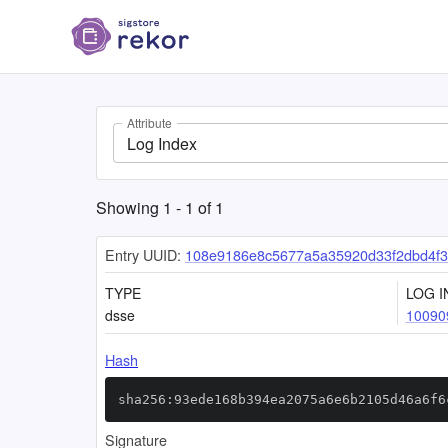
Attribute
Log Index
Showing
1
-
1
of
1
Entry UUID:
108e9186e8c5677a5a35920d33f2dbd4f
TYPE
LOG I
dsse
10090
Hash
sha256:93ede168b394ea2075a6e6b2105d46a6f6
Signature