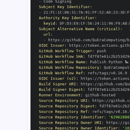
-
Subject Key Identifier
:
-
 21
:
FC
:
1C
:
06
:
31
:
7A
:
91
:
FF
:
52
:
AD
:
23
:
3D
:
F
Authority Key Identifier
:
keyid
:
 DF
:
D3
:
E9
:
CF
:
56
:
24
:
11
:
96
:
F9
:
A8
:
Subject Alternative Name (critical)
:
url
:
-
 https
:
//github.com/QuEraComputing/b
OIDC Issuer
:
 https
:
GitHub Workflow Trigger
:
GitHub Workflow SHA
:
GitHub Workflow Name
:
GitHub Workflow Repository
:
 QuEraComput
GitHub Workflow Ref
:
OIDC Issuer (v2)
:
 https
:
Build Signer URI
:
 https
:
//github.com/Qu
Build Signer Digest
:
Runner Environment
:
 github
-
Source Repository URI
:
 https
:
//github.c
Source Repository Digest
:
Source Repository Ref
:
Source Repository Identifier
:
'62962888
Source Repository Owner URI
:
 https
:
Source Repository Owner Identifier
:
'10