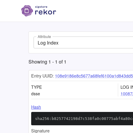
Attribute
Log Index
Showing
1
-
1
of
1
Entry UUID:
108e9186e8c5677a68fef6100a1d843dd5
TYPE
LOG I
dsse
10087
Hash
sha256:b8257742198d7c538fa0c00775abf4a80c
Signature