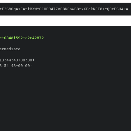
rF2G80gAiEAtfBXWY0CUE9477oEBNFaWBBtxXFekKFE8+eQ9cEGHAk=
cf084df592fc2c42872'
13
:
44
:
43+00
:
3
:
54
:
43+00
: