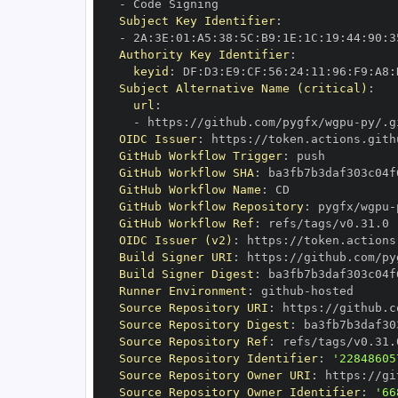
-
Subject Key Identifier
:
-
 2A
:
3E
:
01
:
A5
:
38
:
5C
:
B9
:
1E
:
1C
:
19
:
44
:
90
:
3
Authority Key Identifier
:
keyid
:
 DF
:
D3
:
E9
:
CF
:
56
:
24
:
11
:
96
:
F9
:
A8
:
Subject Alternative Name (critical)
:
url
:
-
 https
:
//github.com/pygfx/wgpu
-
OIDC Issuer
:
 https
:
GitHub Workflow Trigger
:
GitHub Workflow SHA
:
GitHub Workflow Name
:
GitHub Workflow Repository
:
 pygfx/wgpu
-
GitHub Workflow Ref
:
OIDC Issuer (v2)
:
 https
:
Build Signer URI
:
 https
:
//github.com/py
Build Signer Digest
:
Runner Environment
:
 github
-
Source Repository URI
:
 https
:
//github.c
Source Repository Digest
:
Source Repository Ref
:
Source Repository Identifier
:
'22848605
Source Repository Owner URI
:
 https
:
Source Repository Owner Identifier
:
'66