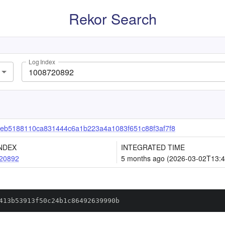
Rekor Search
Log Index
eb5188110ca831444c6a1b223a4a1083f651c88f3af7f8
NDEX
INTEGRATED TIME
20892
5 months ago (2026-03-02T13:4
413b53913f50c24b1c86492639990b