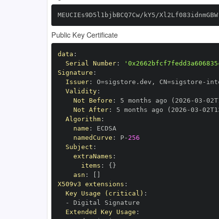
MEUCIEs9D5l1bjbBCQ7Cw/kY5/Xl2Lf083idnmGBW
Public Key Certificate
data
:
Serial Number
:
'0x2662bfcf7fedd3a606835
Signature
:
Issuer
:
 O=sigstore.dev
,
 CN=sigstore
-
Validity
:
Not Before
:
 5 months ago (2026
-
03
-
02T
Not After
:
 5 months ago (2026
-
03
-
02T1
Algorithm
:
name
:
namedCurve
:
 P
-
256
Subject
:
extraNames
:
items
:
{
}
asn
:
[
]
X509v3 extensions
:
Key Usage (critical)
:
-
Extended Key Usage
: