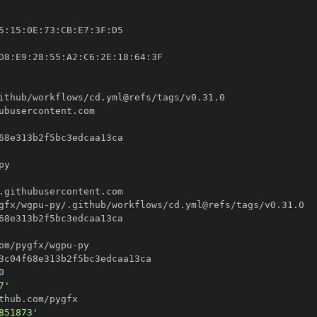
5
:
15
:
0E
:
73
:
CB
:
E7
:
3F
:
D8
:
E9
:
28
:
55
:
A2
:
C6
:
2E
:
18
:
64
:
gfx/wgpu
-
om/pygfx/wgpu
-
7'
851873'