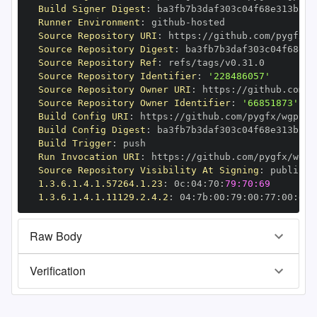
Build Signer Digest
:
Runner Environment
:
 github
-
Source Repository URI
:
 https
:
//github.com/pygfx/w
Source Repository Digest
:
Source Repository Ref
:
Source Repository Identifier
:
'228486057'
Source Repository Owner URI
:
 https
:
Source Repository Owner Identifier
:
'66851873'
Build Config URI
:
 https
:
//github.com/pygfx/wgpu
-
Build Config Digest
:
Build Trigger
:
Run Invocation URI
:
 https
:
//github.com/pygfx/wgpu
Source Repository Visibility At Signing
:
1.3.6.1.4.1.57264.1.23
:
 0c
:
04
:
70
:
79:70:69
1.3.6.1.4.1.11129.2.4.2
:
 04
:
7b
:
00
:
79
:
00
:
77
:
00
:
dd
:
Raw Body
Verification