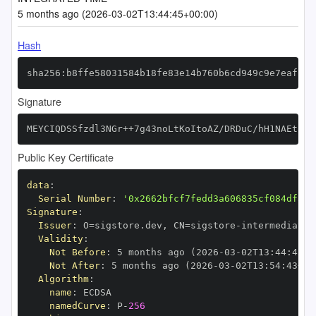
5 months ago (2026-03-02T13:44:45+00:00)
Hash
sha256:b8ffe58031584b18fe83e14b760b6cd949c9e7eaf1d1
Signature
MEYCIQDSSfzdl3NGr++7g43noLtKoItoAZ/DRDuC/hH1NAEtswI
Public Key Certificate
data
:
Serial Number
:
'0x2662bfcf7fedd3a606835cf084df592
Signature
:
Issuer
:
 O=sigstore.dev
,
 CN=sigstore
-
Validity
:
Not Before
:
 5 months ago (2026
-
03
-
02T13
:
44
:
43+0
Not After
:
 5 months ago (2026
-
03
-
02T13
:
54
:
43+00
Algorithm
:
name
:
namedCurve
:
 P
-
256