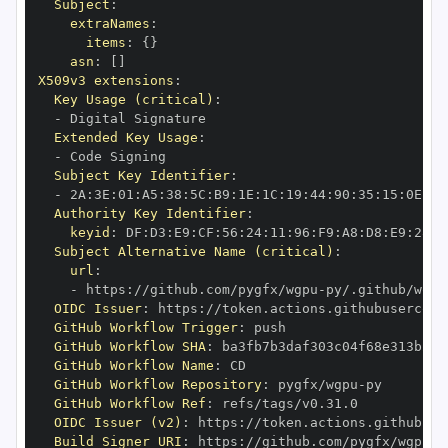
Subject
:
extraNames
:
items
:
{
}
asn
:
[
]
X509v3 extensions
:
Key Usage (critical)
:
-
Extended Key Usage
:
-
Subject Key Identifier
:
-
 2A
:
3E
:
01
:
A5
:
38
:
5C
:
B9
:
1E
:
1C
:
19
:
44
:
90
:
35
:
15
:
0E
:
73
Authority Key Identifier
:
keyid
:
 DF
:
D3
:
E9
:
CF
:
56
:
24
:
11
:
96
:
F9
:
A8
:
D8
:
E9
:
28
:
5
Subject Alternative Name (critical)
:
url
:
-
 https
:
//github.com/pygfx/wgpu
-
OIDC Issuer
:
 https
:
GitHub Workflow Trigger
:
GitHub Workflow SHA
:
GitHub Workflow Name
:
GitHub Workflow Repository
:
 pygfx/wgpu
-
GitHub Workflow Ref
:
OIDC Issuer (v2)
:
 https
:
Build Signer URI
:
 https
:
//github.com/pygfx/wgpu
-