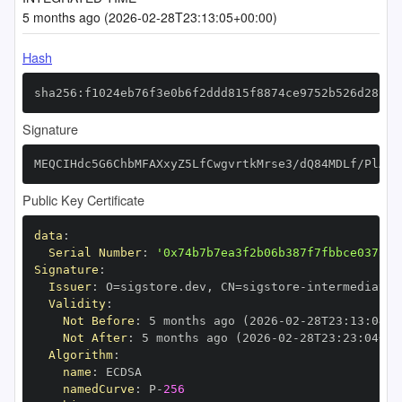
5 months ago (2026-02-28T23:13:05+00:00)
Hash
sha256:f1024eb76f3e0b6f2ddd815f8874ce9752b526d28767
Signature
MEQCIHdc5G6ChbMFAXxyZ5LfCwgvrtkMrse3/dQ84MDLf/PlAiB
Public Key Certificate
data
:
Serial Number
:
'0x74b7b7ea3f2b06b387f7fbbce037aed
Signature
:
Issuer
:
 O=sigstore.dev
,
 CN=sigstore
-
Validity
:
Not Before
:
 5 months ago (2026
-
02
-
28T23
:
13
:
04+0
Not After
:
 5 months ago (2026
-
02
-
28T23
:
23
:
04+00
Algorithm
:
name
:
namedCurve
:
 P
-
256