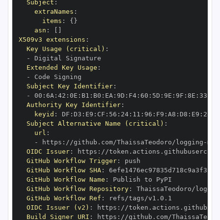
Subject
:
extraNames
:
items
:
{
}
asn
:
[
]
X509v3 extensions
:
Key Usage (critical)
:
-
Extended Key Usage
:
-
Subject Key Identifier
:
-
 00
:
6A
:
42
:
0E
:
B1
:
B0
:
EA
:
9D
:
F4
:
60
:
5D
:
9E
:
9F
:
8E
:
33
:
48
Authority Key Identifier
:
keyid
:
 DF
:
D3
:
E9
:
CF
:
56
:
24
:
11
:
96
:
F9
:
A8
:
D8
:
E9
:
28
:
5
Subject Alternative Name (critical)
:
url
:
-
 https
:
//github.com/ThaissaTeodoro/logging
-
met
OIDC Issuer
:
 https
:
GitHub Workflow Trigger
:
GitHub Workflow SHA
:
GitHub Workflow Name
:
GitHub Workflow Repository
:
 ThaissaTeodoro/loggin
GitHub Workflow Ref
:
OIDC Issuer (v2)
:
 https
:
Build Signer URI
:
 https
:
//github.com/ThaissaTeodo