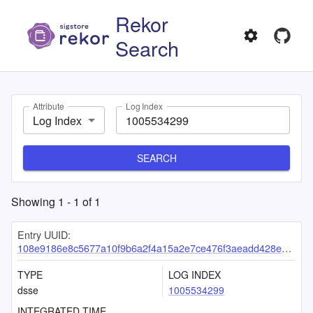
Rekor
Search
Attribute
Log Index
Log Index
SEARCH
Showing
1
-
1
of
1
Entry UUID:
108e9186e8c5677a10f9b6a2f4a15a2e7ce476f3aeadd428eb3627ccabcebbe4af9535cf16406fc5
TYPE
LOG INDEX
dsse
1005534299
INTEGRATED TIME