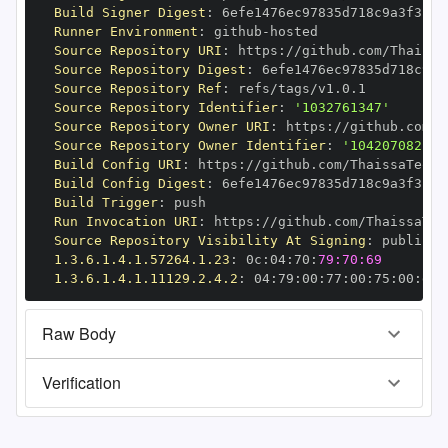
Build Signer Digest
:
Runner Environment
:
 github
-
Source Repository URI
:
 https
:
//github.com/Thaissa
Source Repository Digest
:
Source Repository Ref
:
Source Repository Identifier
:
'1032761347'
Source Repository Owner URI
:
 https
:
Source Repository Owner Identifier
:
'104207082'
Build Config URI
:
 https
:
//github.com/ThaissaTeodo
Build Config Digest
:
Build Trigger
:
Run Invocation URI
:
 https
:
//github.com/ThaissaTeo
Source Repository Visibility At Signing
:
1.3.6.1.4.1.57264.1.23
:
 0c
:
04
:
70
:
79:70:69
1.3.6.1.4.1.11129.2.4.2
:
 04
:
79
:
00
:
77
:
00
:
75
:
00
:
dd
:
Raw Body
Verification